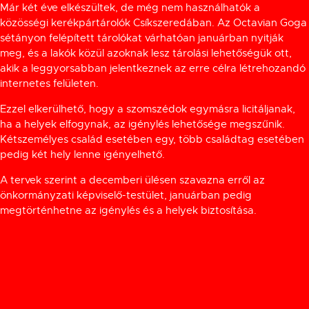
Már két éve elkészültek, de még nem használhatók a
közösségi kerékpártárolók Csíkszeredában.
Az Octavian Goga
sétányon felépített tárolókat várhatóan januárban nyitják
meg, és a lakók közül azoknak lesz tárolási lehetőségük ott,
akik a leggyorsabban jelentkeznek az erre célra létrehozandó
internetes felületen.
Ezzel elkerülhető, hogy a szomszédok egymásra licitáljanak,
ha a helyek elfogynak, az igénylés lehetősége megszűnik.
Kétszemélyes család esetében egy, több családtag esetében
pedig két hely lenne igényelhető.
A tervek szerint a decemberi ülésen szavazna erről az
önkormányzati képviselő-testület, januárban pedig
megtörténhetne az igénylés és a helyek biztosítása.