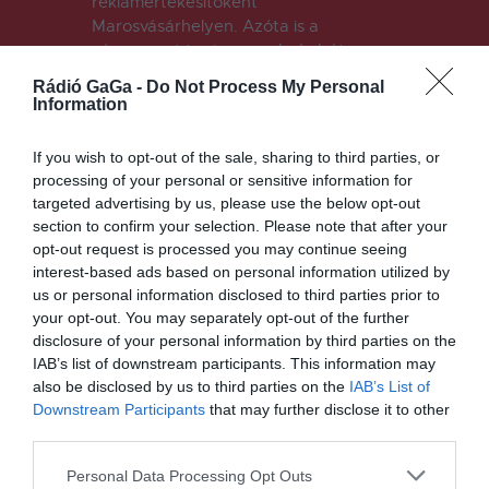
reklámértékesítőként
Marosvásárhelyen. Azóta is a
cégcsoport tagja vagyok, és bátran
mondhatom: ez itt nem csak
Rádió GaGa -
Do Not Process My Personal
munkahely, hanem a második
Information
családom. Tudod, az a fajta, ahol
mindenki ismeri a másik reggeli rutinját,
If you wish to opt-out of the sale, sharing to third parties, or
erősségeit, gyengéit – és mégis
processing of your personal or sensitive information for
szeretjük egymást. Sok mindent
targeted advertising by us, please use the below opt-out
átéltünk együtt, volt részünk
section to confirm your selection. Please note that after your
kihívásban, nevetésben, néha
opt-out request is processed you may continue seeing
kávéválságban is, de mindig egymás
interest-based ads based on personal information utilized by
mellett álltunk. Reggelente tényleg
us or personal information disclosed to third parties prior to
úgy jövök be, mintha hazaérkeznék
your opt-out. You may separately opt-out of the further
(csak itt ritkábban kell mosogatni). A
disclosure of your personal information by third parties on the
munkám legjobb része? Egyértelműen
IAB’s list of downstream participants. This information may
az emberek. Az értékesítésben nem az
also be disclosed by us to third parties on the
IAB’s List of
eladás a kizárólagos célom, sokkal
Downstream Participants
that may further disclose it to other
third parties.
inkább, hogy rájöjjek, mire is van
igazán szüksége az ügyfélnek – és
Personal Data Processing Opt Outs
közben néha még barátságok is