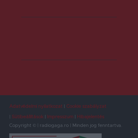
Adatvédelmi nyilatkozat
Cookie szabályzat
Sütibeállítások
Impresszum
Hibajelentés
Copyright © | radiogaga.ro | Minden jog fenntartva.