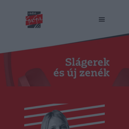
RÁDIÓ GAGA
Slágerek és új zenék
Főoldal
Műsorok
Hírlista
Duma Duba
Podcast és videók
Stáb
Galéria
Kapcsolat
RO