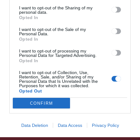
születnek. Mert egy jó üzlet alapja
I want to opt-out of the Sharing of my
mindig a bizalom. Na meg néha egy jól
personal data.
Opted In
időzített poén. A mai rohanó világban
igazi ajándék, hogy olyan munkát
I want to opt-out of the Sale of my
végezhetek, ami nem unalmas, nem
Personal Data.
kiszámítható, viszont minden nap
Opted In
feltölt. És ha néha kicsit le is merülök,
I want to opt-out of processing my
ott a csapat, akik úgy indítanak újra,
Personal Data for Targeted Advertising.
mint egy jó kávéfőzőt: egy kis zúgás
Opted In
után újra pöröghetek.
I want to opt-out of Collection, Use,
Retention, Sale, and/or Sharing of my
Personal Data that Is Unrelated with the
Purposes for which it was collected.
Opted Out
CONFIRM
Data Deletion
Data Access
Privacy Policy