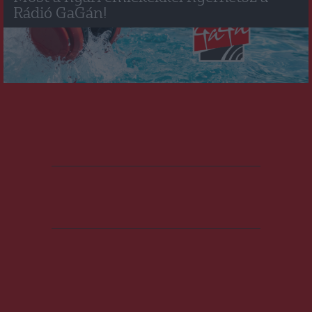
Rádió GaGán!