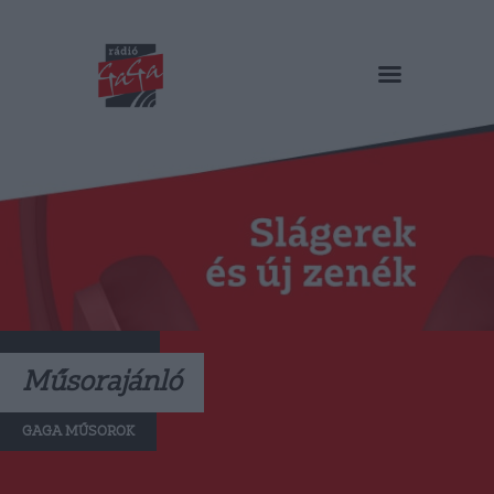
RÁDIÓ GAGA
Slágerek és új zenék
Főoldal
Műsorok
Hírlista
Duma Duba
Podcast és videók
Stáb
Galéria
Műsorajánló
Kapcsolat
GAGA MŰSOROK
RO