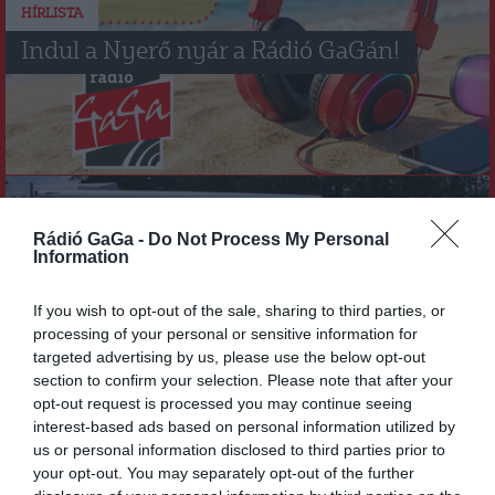
HÍRLISTA
Indul a Nyerő nyár a Rádió GaGán!
Rádió GaGa -
Do Not Process My Personal
Information
DUMA DUBA 2026
HÍRLISTA
,
If you wish to opt-out of the sale, sharing to third parties, or
A Duma Duba idén is meghódította a
processing of your personal or sensitive information for
Tusványost
targeted advertising by us, please use the below opt-out
section to confirm your selection. Please note that after your
opt-out request is processed you may continue seeing
interest-based ads based on personal information utilized by
us or personal information disclosed to third parties prior to
your opt-out. You may separately opt-out of the further