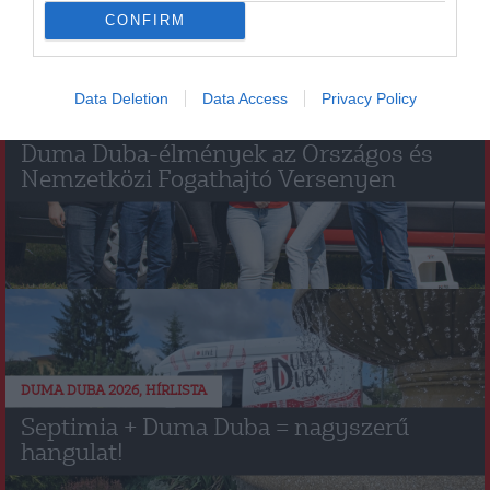
CONFIRM
Data Deletion
Data Access
Privacy Policy
DUMA DUBA 2026
HÍRLISTA
,
Duma Duba-élmények az Országos és
Nemzetközi Fogathajtó Versenyen
DUMA DUBA 2026
HÍRLISTA
,
Septimia + Duma Duba = nagyszerű
hangulat!