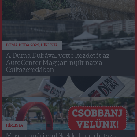
DUMA DUBA 2026
HÍRLISTA
,
A Duma Dubával vette kezdetét az
AutoCenter Magyari nyílt napja
Csíkszeredában
HÍRLISTA
Most a nyári emlékekkel nyerhetsz a