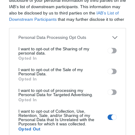
disclosure of your personal information by third parties on the
IAB’s list of downstream participants. This information may
also be disclosed by us to third parties on the
IAB’s List of
HÍRLISTA
Downstream Participants
that may further disclose it to other
third parties.
Pörög az óra és a nyelv: Indul az 5
másodperc és nyersz a Rádió GaGán!
Personal Data Processing Opt Outs
I want to opt-out of the Sharing of my
personal data.
Opted In
I want to opt-out of the Sale of my
Personal Data.
Opted In
DUMA DUBA 2026
HÍRLISTA
,
I want to opt-out of processing my
Personal Data for Targeted Advertising.
Sokadszorra Tusványoson: rengeteg
Opted In
nyereménnyel vár a GaGa-sátor és a
I want to opt-out of Collection, Use,
Duma Duba!
Retention, Sale, and/or Sharing of my
Personal Data that Is Unrelated with the
Purposes for which it was collected.
Opted Out