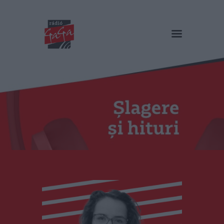
RADIO GAGA
Șlagere și hituri
Acasă
Emisiuni
Podcast și video
Echipa
Galerie foto
Contact
HU