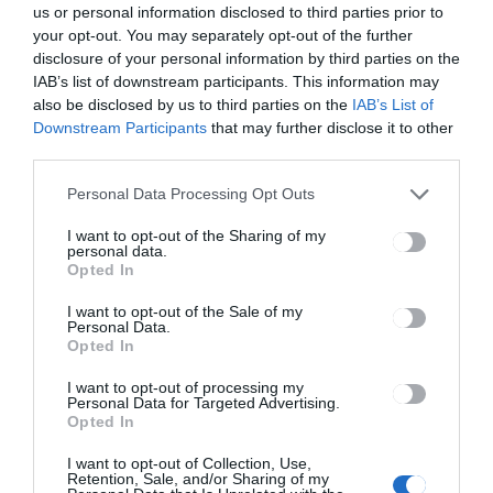
oamenii care lucrează în domeniu.
us or personal information disclosed to third parties prior to
Acest lucru este inexplicabil pentru
your opt-out. You may separately opt-out of the further
mine, dar ceva este sigur: mă ține în
disclosure of your personal information by third parties on the
mișcare, iar oamenii care mă înconjoară
IAB’s list of downstream participants. This information may
mă motivează. Îmi place să vorbesc,
also be disclosed by us to third parties on the
IAB’s List of
negociez, planific, execut și să fac
Downstream Participants
that may further disclose it to other
parte din această echipă.
third parties.
Sunt o persoană emoțională care
Personal Data Processing Opt Outs
încearcă să-i încurajeze pe cei din jur.
În viața mea personală încerc să trăiesc
I want to opt-out of the Sharing of my
cu soțul și cu fetița mea într-un mod cât
personal data.
mai lejer și îndrăzneț.
Opted In
I want to opt-out of the Sale of my
Personal Data.
Opted In
I want to opt-out of processing my
Personal Data for Targeted Advertising.
Opted In
I want to opt-out of Collection, Use,
Retention, Sale, and/or Sharing of my