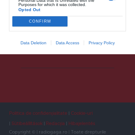
Personal Data that Is Unrelated with the
Purposes for which it was collected.
Opted Out
CONFIRM
Data Deletion
Data Access
Privacy Policy
Politica de confidențialitate
Cookie-uri
Sütibeállítások
Redacția
Hibajelentés
Copyright © | radiogaga.ro | Toate drepturile