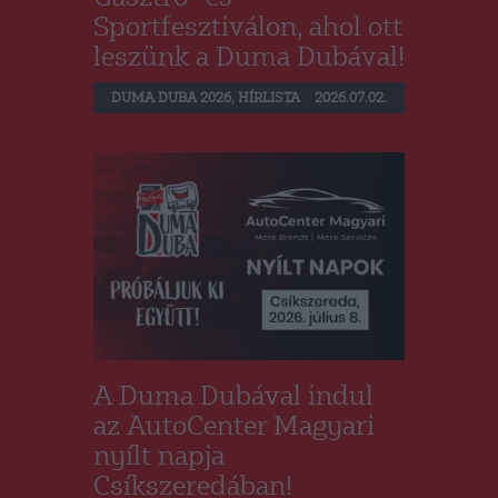
Sportfesztiválon, ahol ott
leszünk a Duma Dubával!
DUMA DUBA 2026
,
HÍRLISTA
2026.07.02.
A Duma Dubával indul
az AutoCenter Magyari
nyílt napja
Csíkszeredában!