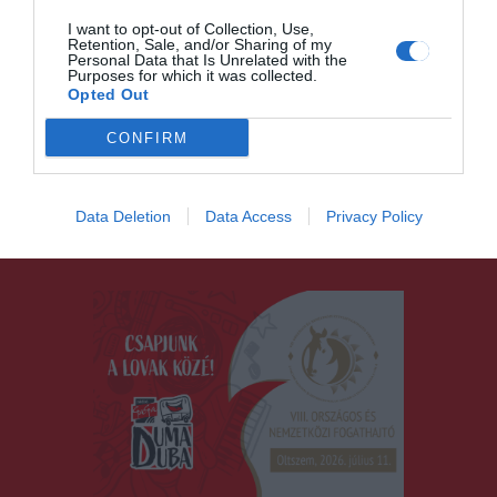
I want to opt-out of Collection, Use,
Retention, Sale, and/or Sharing of my
Personal Data that Is Unrelated with the
Purposes for which it was collected.
Opted Out
A színpadon túl: Így
láttuk a Duma Dubával a
CONFIRM
nyolcadik VIBE
fesztivált!
Data Deletion
Data Access
Privacy Policy
DUMA DUBA 2026
,
HÍRLISTA
2026.07.04.