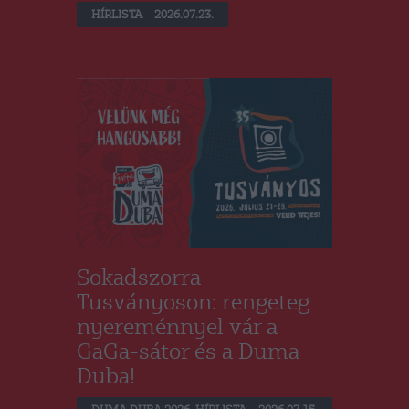
HÍRLISTA
2026.07.23.
Sokadszorra
Tusványoson: rengeteg
nyereménnyel vár a
GaGa-sátor és a Duma
Duba!