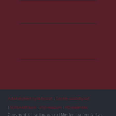
Adatvédelmi nyilatkozat
Cookie szabályzat
Sütibeállítások
Impresszum
Hibajelentés
Copyright © | radiogaga.ro | Minden jog fenntartva.