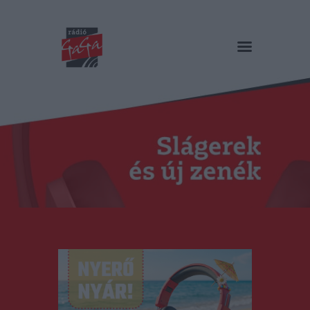
RÁDIÓ GAGA
Slágerek és új zenék
Főoldal
Műsorok
Hírlista
Duma Duba
Podcast és videók
Stáb
Galéria
Kapcsolat
RO