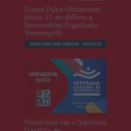
Duma Duba Oltszemen:
július 11-én élőben a
Nemzetközi Fogathajtó
Versenyről!
DUMA DUBA 2026
,
HÍRLISTA
2026.07.02.
Óriási buli vár a Septimia
Gasztro- és