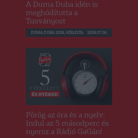
A Duma Duba idén is
meghódította a
Tusványost
DUMA DUBA 2026
,
HÍRLISTA
2026.07.26.
Pörög az óra és a nyelv:
Indul az 5 másodperc és
nyersz a Rádió GaGán!