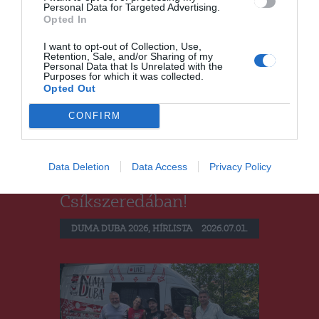
Personal Data for Targeted Advertising.
Opted In
I want to opt-out of Collection, Use,
Retention, Sale, and/or Sharing of my
Personal Data that Is Unrelated with the
Purposes for which it was collected.
Opted Out
CONFIRM
A Duma Dubával indul
az AutoCenter Magyari
Data Deletion
Data Access
Privacy Policy
nyílt napja
Csíkszeredában!
DUMA DUBA 2026
,
HÍRLISTA
2026.07.01.