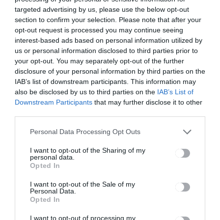
targeted advertising by us, please use the below opt-out
section to confirm your selection. Please note that after your
opt-out request is processed you may continue seeing
interest-based ads based on personal information utilized by
us or personal information disclosed to third parties prior to
your opt-out. You may separately opt-out of the further
disclosure of your personal information by third parties on the
IAB’s list of downstream participants. This information may
also be disclosed by us to third parties on the
IAB’s List of
Downstream Participants
that may further disclose it to other
third parties.
Óriási buli vár a Septimia
Personal Data Processing Opt Outs
Gasztro- és
I want to opt-out of the Sharing of my
Sportfesztiválon, ahol ott
personal data.
Opted In
leszünk a Duma Dubával!
I want to opt-out of the Sale of my
DUMA DUBA 2026
,
HÍRLISTA
2026.07.02.
Personal Data.
Opted In
I want to opt-out of processing my