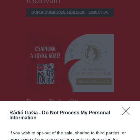
fesztivált!
DUMA DUBA 2026
,
HÍRLISTA
2026.07.04.
Duma Duba Oltszemen:
július 11-én élőben a
Rádió GaGa -
Do Not Process My Personal
Information
Nemzetközi Fogathajtó
Versenyről!
If you wish to opt-out of the sale, sharing to third parties, or
processing of your personal or sensitive information for
DUMA DUBA 2026
,
HÍRLISTA
2026.07.02.