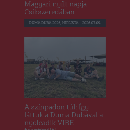
Magyari nyílt napja
Csíkszeredában
DUMA DUBA 2026
,
HÍRLISTA
2026.07.09.
A színpadon túl: Így
láttuk a Duma Dubával a
nyolcadik VIBE