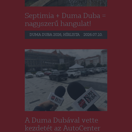
Septimia + Duma Duba =
nagyszerű hangulat!
DUMA DUBA 2026
,
HÍRLISTA
2026.07.10.
A Duma Dubával vette
kezdetét az AutoCenter