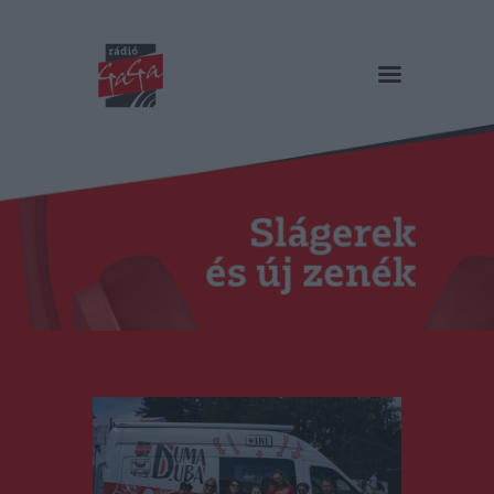
RÁDIÓ GAGA
Slágerek és új zenék
Főoldal
Műsorok
Hírlista
Duma Duba
Podcast és videók
Stáb
Galéria
Kapcsolat
RO