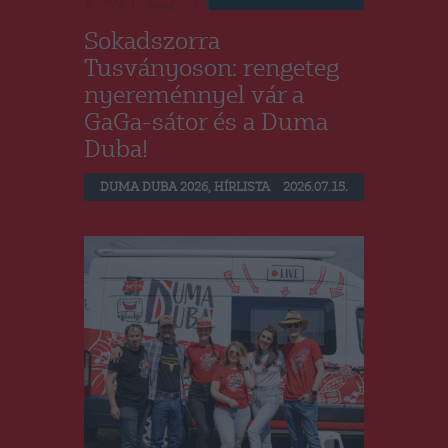
Sokadszorra
Tusványoson: rengeteg
nyereménnyel vár a
GaGa-sátor és a Duma
Duba!
DUMA DUBA 2026
,
HÍRLISTA
2026.07.15.