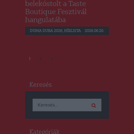
belekóstolt a Taste
Boutique Fesztivál
hangulatába
DUMA DUBA 2026
,
HÍRLISTA
2026.06.20.
Bejegyzések
PAGE
1
PAGE
2
>
lapozása
Keresés
Keresés:
Kategóriák