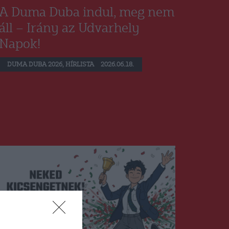
A Duma Duba indul, meg nem
áll – Irány az Udvarhely
Napok!
DUMA DUBA 2026
,
HÍRLISTA
2026.06.18.