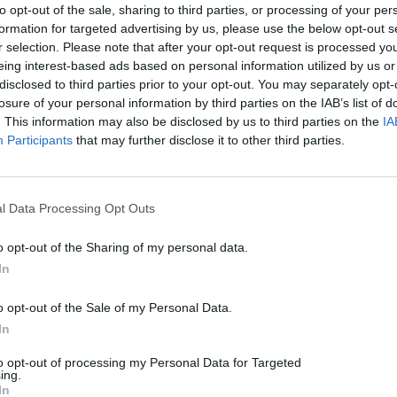
to opt-out of the sale, sharing to third parties, or processing of your per
formation for targeted advertising by us, please use the below opt-out s
r selection. Please note that after your opt-out request is processed y
eing interest-based ads based on personal information utilized by us or
disclosed to third parties prior to your opt-out. You may separately opt-
A Duma Dubával beköltözünk
losure of your personal information by third parties on the IAB’s list of
a Septimia Experience Day-
. This information may also be disclosed by us to third parties on the
IA
Participants
that may further disclose it to other third parties.
re!
DUMA DUBA 2026
,
HÍRLISTA
2026.06.11.
l Data Processing Opt Outs
o opt-out of the Sharing of my personal data.
In
o opt-out of the Sale of my Personal Data.
In
to opt-out of processing my Personal Data for Targeted
ing.
In