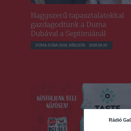
Nagyszerű tapasztalatokkal
gazdagodtunk a Duma
Dubával a Septimiánál
DUMA DUBA 2026
,
HÍRLISTA
2026.06.20.
Rádió Ga