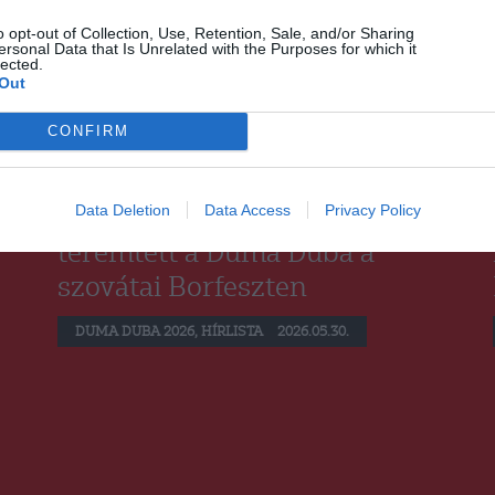
o opt-out of Collection, Use, Retention, Sale, and/or Sharing
ersonal Data that Is Unrelated with the Purposes for which it
lected.
Out
CONFIRM
Data Deletion
Data Access
Privacy Policy
Idén is nagyszerű hangulatot
teremtett a Duma Duba a
szovátai Borfeszten
DUMA DUBA 2026
,
HÍRLISTA
2026.05.30.