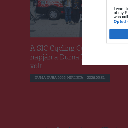
I want t
of my P
was col
Opted 
A SIC Cycling Cup harmadik
napján a Duma Duba is jelen
volt
DUMA DUBA 2026
,
HÍRLISTA
2026.05.31.