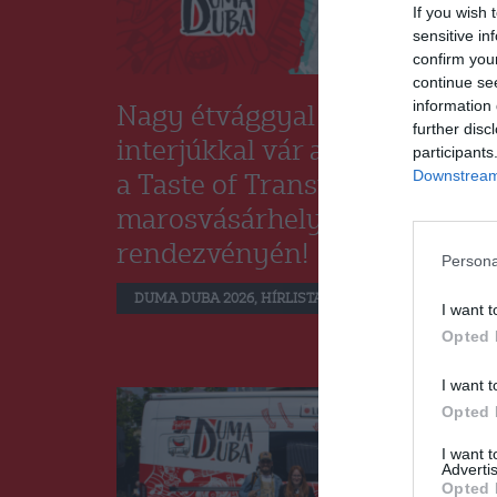
If you wish 
sensitive in
confirm you
continue se
information 
Nagy étvággyal és ízes
further disc
interjúkkal vár a Duma Duba
participants
Downstream 
a Taste of Transylvania
marosvásárhelyi
rendezvényén!
Persona
DUMA DUBA 2026
,
HÍRLISTA
2026.06.12.
I want t
Opted 
I want t
Opted 
I want 
Advertis
Opted 