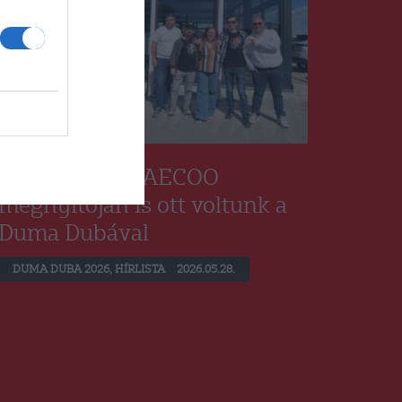
Az OMODA | JAECOO
megnyitóján is ott voltunk a
Duma Dubával
DUMA DUBA 2026
,
HÍRLISTA
2026.05.28.