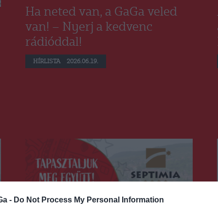
Ha neted van, a GaGa veled
van! – Nyerj a kedvenc
rádióddal!
HÍRLISTA
2026.06.19.
Ga -
Do Not Process My Personal Information