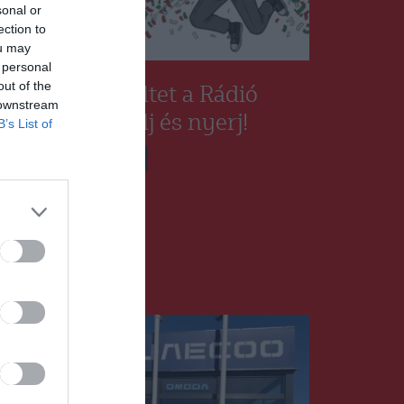
sonal or
ection to
ou may
 personal
out of the
Iskolapadba ültet a Rádió
 downstream
GaGa: válaszolj és nyerj!
B’s List of
HÍRLISTA
2026.06.04.