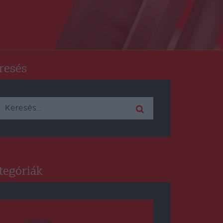
resés
Keresés:
tegóriák
CSÍKSZÉK