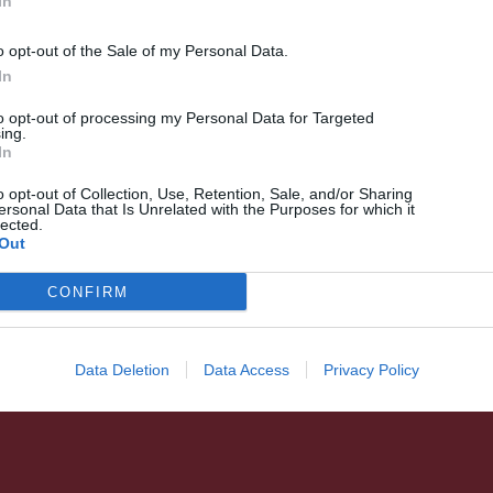
In
o opt-out of the Sale of my Personal Data.
In
CSÍKSZÉK
Műjégpályát építenének
to opt-out of processing my Personal Data for Targeted
ing.
Csíkszentimrén, ez azonban
In
nem mostanában fog
o opt-out of Collection, Use, Retention, Sale, and/or Sharing
ersonal Data that Is Unrelated with the Purposes for which it
megvalósulni
lected.
Out
CONFIRM
Data Deletion
Data Access
Privacy Policy