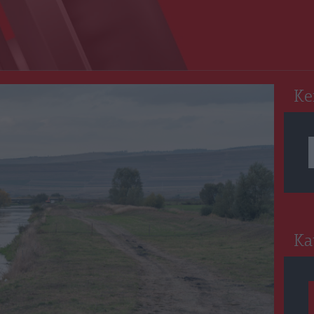
RO
Ke
Ka