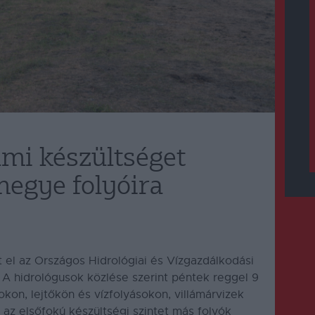
lmi készültséget
megye folyóira
t el az Országos Hidrológiai és Vízgazdálkodási
.
A hidrológusok közlése szerint péntek reggel 9
kon, lejtőkön és vízfolyásokon, villámárvizek
a az elsőfokú készültségi szintet más folyók