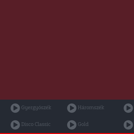
Gyergyószék
Háromszék
Disco Classic
Gold