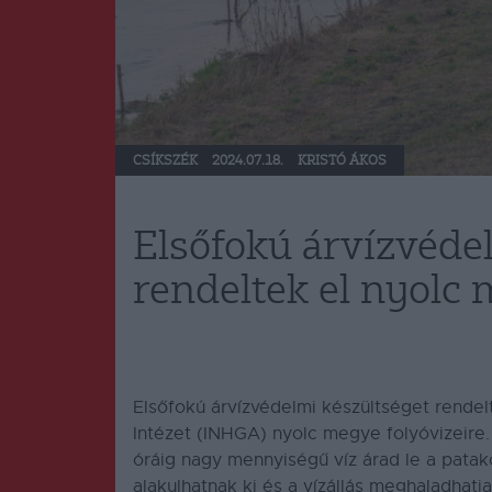
CSÍKSZÉK
2024.07.18.
KRISTÓ ÁKOS
Elsőfokú árvízvéde
rendeltek el nyolc 
Elsőfokú árvízvédelmi készültséget rendel
Intézet (INHGA) nyolc megye folyóvizeire
óráig nagy mennyiségű víz árad le a patako
alakulhatnak ki és a vízállás meghaladhatj