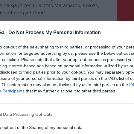
A sárga jelzésű riasztás Máramaros, Kolozs,
Neamţ megyét érinti.
Ga -
Do Not Process My Personal Information
to opt-out of the sale, sharing to third parties, or processing of your per
formation for targeted advertising by us, please use the below opt-out s
r selection. Please note that after your opt-out request is processed y
KÖVETKEZŐ BEJEGYZÉS
eing interest-based ads based on personal information utilized by us or
Pro Urbe-díjjal köszönték
disclosed to third parties prior to your opt-out. You may separately opt-
meg a csíkszeredai főkonzul
losure of your personal information by third parties on the IAB’s list of
. This information may also be disclosed by us to third parties on the
IA
tevékenységét
Participants
that may further disclose it to other third parties.
l Data Processing Opt Outs
o opt-out of the Sharing of my personal data.