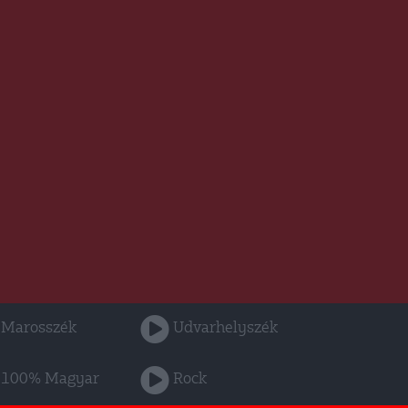
Marosszék
Udvarhelyszék
100% Magyar
Rock