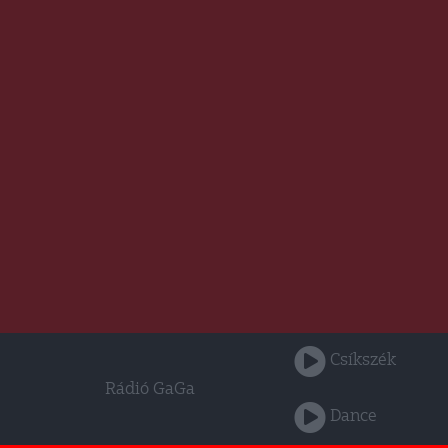
Csíkszék
Rádió GaGa
Dance