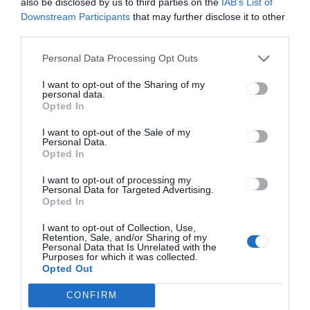
Jogosítvány nélküli és
also be disclosed by us to third parties on the
IAB’s List of
Downstream Participants
that may further disclose it to other
ittas sofőröket szűrtek ki
third parties.
a forgalomból a rendőrök
Personal Data Processing Opt Outs
CSÍKSZÉK
,
HÍRLISTA
2025.02.17.
I want to opt-out of the Sharing of my
personal data.
Opted In
I want to opt-out of the Sale of my
Personal Data.
Opted In
I want to opt-out of processing my
Personal Data for Targeted Advertising.
Opted In
I want to opt-out of Collection, Use,
Retention, Sale, and/or Sharing of my
Personal Data that Is Unrelated with the
Pénzügyi vetélkedőt
Purposes for which it was collected.
szervez
Opted Out
középiskolásoknak az
CONFIRM
RMKT