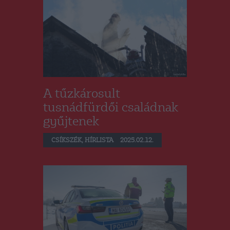
A tűzkárosult
tusnádfürdői családnak
gyűjtenek
CSÍKSZÉK
,
HÍRLISTA
2025.02.12.