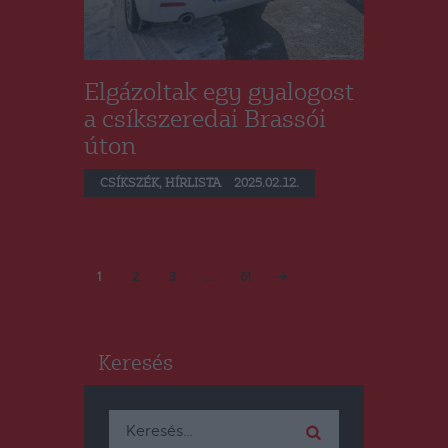
Elgázoltak egy gyalogost
a csíkszeredai Brassói
úton
CSÍKSZÉK
,
HÍRLISTA
2025.02.12.
Bejegyzések
PAGE
1
PAGE
2
PAGE
3
…
PAGE
61
lapozása
Keresés
Keresés: