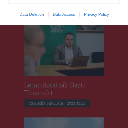
CSÍKSZÉK
,
HÍRLISTA
2025.02.12.
Data Deletion
Data Access
Privacy Policy
Letartóztatták Barti
Tihamért
CSÍKSZÉK
,
HÍRLISTA
2025.02.12.