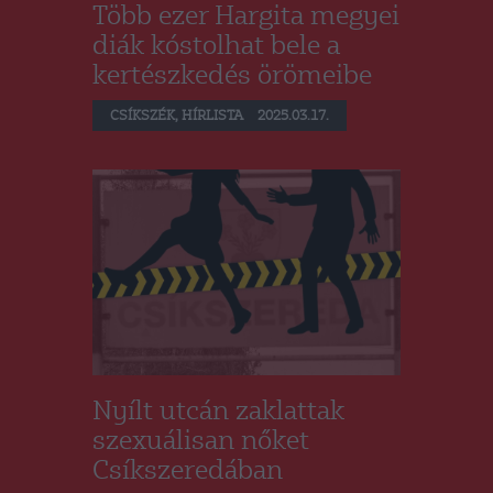
Több ezer Hargita megyei
diák kóstolhat bele a
kertészkedés örömeibe
CSÍKSZÉK
,
HÍRLISTA
2025.03.17.
Nyílt utcán zaklattak
szexuálisan nőket
Csíkszeredában