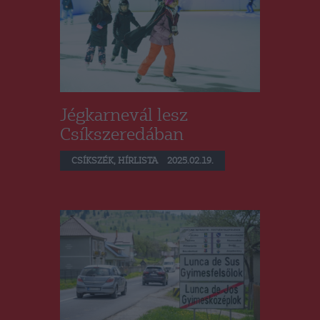
Jégkarnevál lesz
Csíkszeredában
CSÍKSZÉK
,
HÍRLISTA
2025.02.19.