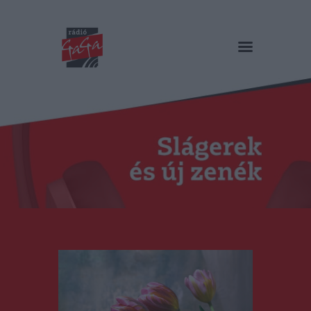
RÁDIÓ GAGA
Slágerek és új zenék
Főoldal
Műsorok
Hírlista
Duma Duba
Podcast és videók
Stáb
Galéria
Kapcsolat
RO