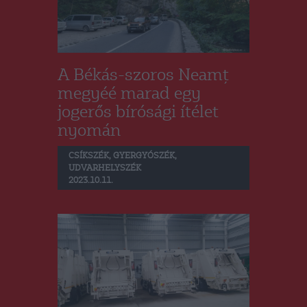
A Békás-szoros Neamț
megyéé marad egy
jogerős bírósági ítélet
nyomán
CSÍKSZÉK
,
GYERGYÓSZÉK
,
UDVARHELYSZÉK
2023.10.11.