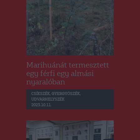
Marihuánát termesztett
egy férfi egy almási
nyaralóban
CSÍKSZÉK
,
GYERGYÓSZÉK
,
UDVARHELYSZÉK
2023.10.11.