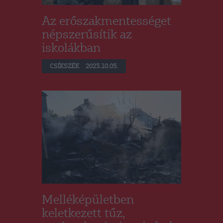
Az erőszakmentességet
népszerűsítik az
iskolákban
CSÍKSZÉK
2023.10.05.
Melléképületben
keletkezett tűz,