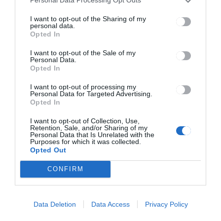
Personal Data Processing Opt Outs
I want to opt-out of the Sharing of my
personal data.
Opted In
I want to opt-out of the Sale of my
Personal Data.
Opted In
I want to opt-out of processing my
Personal Data for Targeted Advertising.
Opted In
I want to opt-out of Collection, Use,
A sörkészítés és -
Retention, Sale, and/or Sharing of my
Personal Data that Is Unrelated with the
fogyasztás történelméről
Purposes for which it was collected.
Opted Out
szóló kiállítás nyílik
Csíkszeredában
CONFIRM
CSÍKSZÉK
2023.10.10.
Data Deletion
Data Access
Privacy Policy