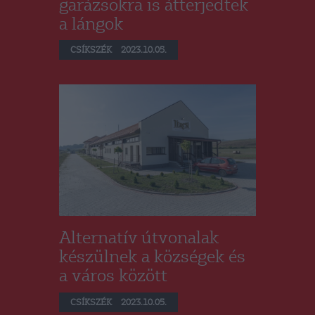
garázsokra is átterjedtek
a lángok
CSÍKSZÉK
2023.10.05.
Alternatív útvonalak
készülnek a községek és
a város között
CSÍKSZÉK
2023.10.05.