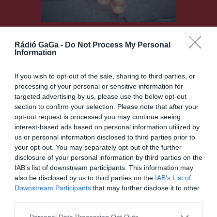
Ismét felgyúlnak az
Rádió GaGa -
Do Not Process My Personal
Egymillió csillag
Information
szolidaritási akció fényei
a nélkülözők
If you wish to opt-out of the sale, sharing to third parties, or
processing of your personal or sensitive information for
megsegítéséért
targeted advertising by us, please use the below opt-out
section to confirm your selection. Please note that after your
CSÍKSZÉK
2023.10.10.
opt-out request is processed you may continue seeing
interest-based ads based on personal information utilized by
us or personal information disclosed to third parties prior to
your opt-out. You may separately opt-out of the further
disclosure of your personal information by third parties on the
IAB’s list of downstream participants. This information may
also be disclosed by us to third parties on the
IAB’s List of
Downstream Participants
that may further disclose it to other
third parties.