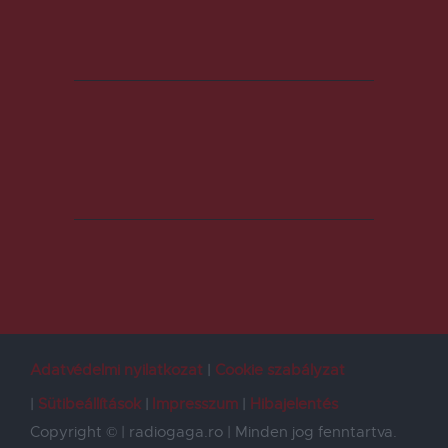
Adatvédelmi nyilatkozat
Cookie szabályzat
Sütibeállítások
Impresszum
Hibajelentés
Copyright © | radiogaga.ro | Minden jog fenntartva.