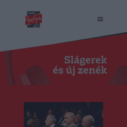
RÁDIÓ GAGA
Slágerek és új zenék
Főoldal
Műsorok
Hírlista
Duma Duba
Podcast és videók
Stáb
Galéria
Kapcsolat
RO