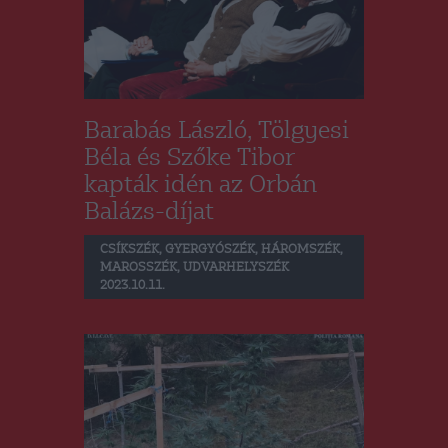
Barabás László, Tölgyesi
Béla és Szőke Tibor
kapták idén az Orbán
Balázs-díjat
CSÍKSZÉK
,
GYERGYÓSZÉK
,
HÁROMSZÉK
,
MAROSSZÉK
,
UDVARHELYSZÉK
2023.10.11.