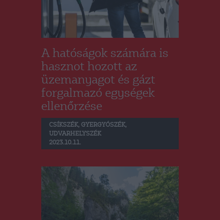
A hatóságok számára is
hasznot hozott az
üzemanyagot és gázt
forgalmazó egységek
ellenőrzése
CSÍKSZÉK
,
GYERGYÓSZÉK
,
UDVARHELYSZÉK
2023.10.11.