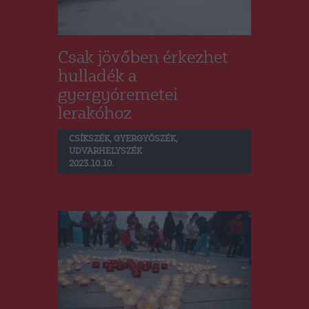
Csak jövőben érkezhet
hulladék a
gyergyóremetei
lerakóhoz
CSÍKSZÉK
,
GYERGYÓSZÉK
,
UDVARHELYSZÉK
2023.10.10.