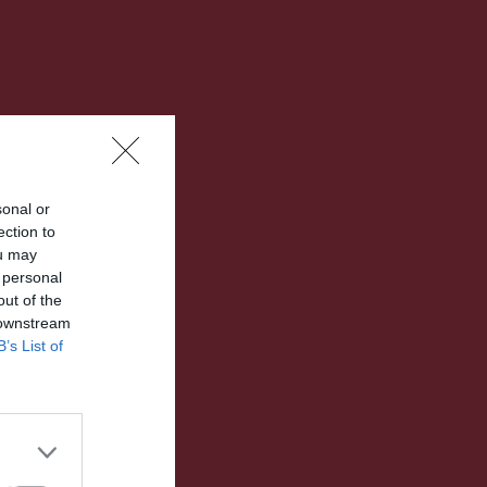
sonal or
ection to
ou may
 personal
out of the
 downstream
B’s List of