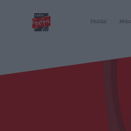
Főoldal
Műso