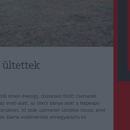
ültettek
stől ötven évesig), összesen 1500 csemetét
 az erdő alatt, az őrkői bánya alatt a Napkapu
 területet, 10 zsák szemetet szedtek össze, amit
eczki Barna erdőmérnök elmagyarázta és