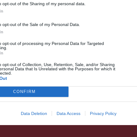
o opt-out of the Sharing of my personal data.
In
o opt-out of the Sale of my Personal Data.
In
to opt-out of processing my Personal Data for Targeted
ing.
DUMA DUBA
HÍRLISTA
,
In
Tök jó helyre megy a Duma
o opt-out of Collection, Use, Retention, Sale, and/or Sharing
Duba – Találkozunk a
ersonal Data that Is Unrelated with the Purposes for which it
lected.
szovátai Tökfesztiválon!
Out
CONFIRM
Data Deletion
Data Access
Privacy Policy