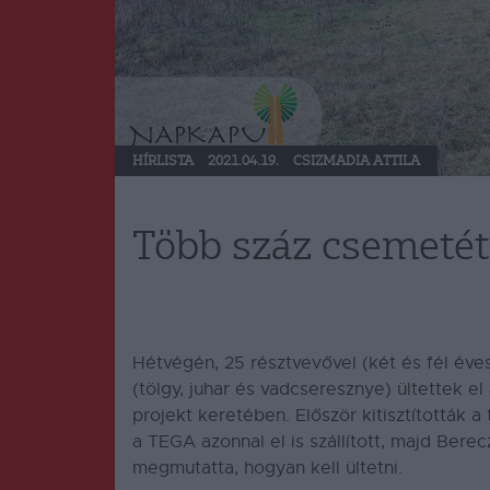
HÍRLISTA
2021.04.19.
CSIZMADIA ATTILA
Több száz csemetét 
Hétvégén, 25 résztvevővel (két és fél éve
(tölgy, juhar és vadcseresznye) ültettek el
projekt keretében. Először kitisztították a
a TEGA azonnal el is szállított, majd Ber
megmutatta, hogyan kell ültetni.