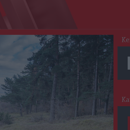
RO
Ke
Ka