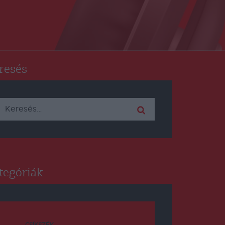
resés
Keresés:
tegóriák
CSÍKSZÉK