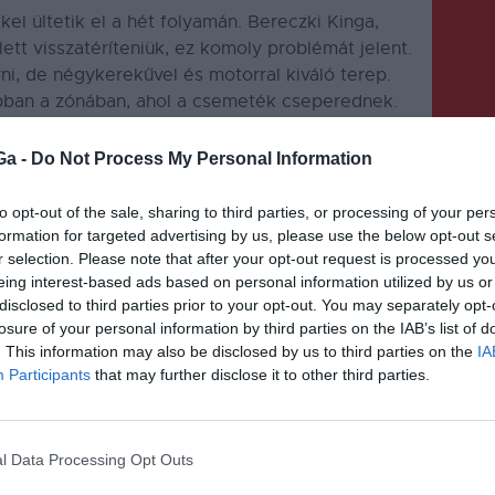
el ültetik el a hét folyamán. Bereczki Kinga,
lett visszatéríteniük, ez komoly problémát jelent.
ni, de négykerekűvel és motorral kiváló terep.
abban a zónában, ahol a csemeték cseperednek.
g elhelyezni, de addig is fontos, hogy
Ga -
Do Not Process My Personal Information
to opt-out of the sale, sharing to third parties, or processing of your per
formation for targeted advertising by us, please use the below opt-out s
r selection. Please note that after your opt-out request is processed y
eing interest-based ads based on personal information utilized by us or
disclosed to third parties prior to your opt-out. You may separately opt-
KÖVETKEZŐ BEJEGYZÉS
losure of your personal information by third parties on the IAB’s list of
. This information may also be disclosed by us to third parties on the
IA
Ismét lesz Székely Vágta, de
Participants
that may further disclose it to other third parties.
csak online lehet majd nézni
l Data Processing Opt Outs