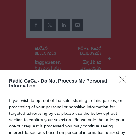
Bejegyzés
ELŐZŐ
KÖVETKEZŐ
BEJEGYZÉS
BEJEGYZÉS
navigáció
Ingyenesen
Zajlik az
buszozhatn
iratkozás
ak
nagyvároso
Rádió GaGa -
Do Not Process My Personal
kban az
Information
elemi
osztályosok
If you wish to opt-out of the sale, sharing to third parties, or
2022 őszétől
processing of your personal or sensitive information for
targeted advertising by us, please use the below opt-out
section to confirm your selection. Please note that after your
opt-out request is processed you may continue seeing
Ez is érdekelheti
interest-based ads based on personal information utilized by