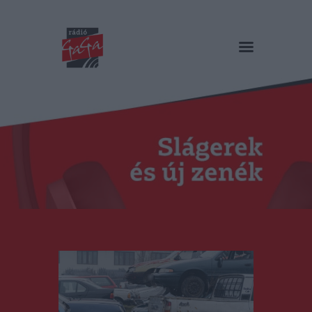
RÁDIÓ GAGA
Slágerek és új zenék
Főoldal
Műsorok
Hírlista
Duma Duba
Podcast és videók
Stáb
Galéria
Kapcsolat
RO