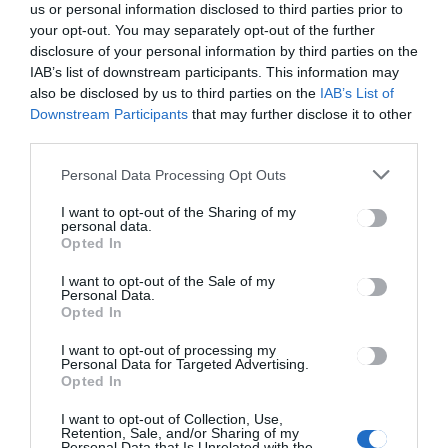
us or personal information disclosed to third parties prior to
your opt-out. You may separately opt-out of the further
disclosure of your personal information by third parties on the
IAB’s list of downstream participants. This information may
HÍRLISTA
also be disclosed by us to third parties on the
IAB’s List of
Nemsokára kezdődnek a
Downstream Participants
that may further disclose it to other
Brassói Magyar Napok
third parties.
Personal Data Processing Opt Outs
I want to opt-out of the Sharing of my
personal data.
Opted In
I want to opt-out of the Sale of my
HÍRLISTA
Personal Data.
Opted In
Erdélyben is terjeszkedik a
budapesti Egyszülős Központ
I want to opt-out of processing my
Personal Data for Targeted Advertising.
klubhálózata
Opted In
I want to opt-out of Collection, Use,
Retention, Sale, and/or Sharing of my
Personal Data that Is Unrelated with the