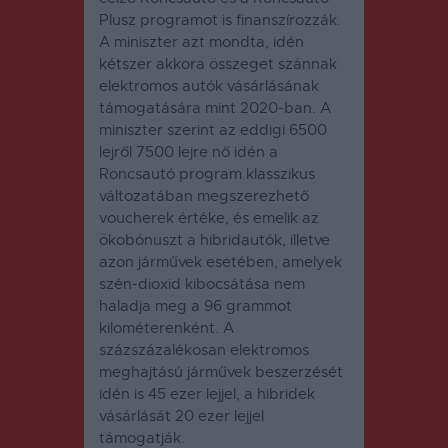
Plusz programot is finanszírozzák.
A miniszter azt mondta, idén
kétszer akkora összeget szánnak
elektromos autók vásárlásának
támogatására mint 2020-ban. A
miniszter szerint az eddigi 6500
lejről 7500 lejre nő idén a
Roncsautó program klasszikus
változatában megszerezhető
voucherek értéke, és emelik az
ökobónuszt a hibridautók, illetve
azon járművek esetében, amelyek
szén-dioxid kibocsátása nem
haladja meg a 96 grammot
kilométerenként. A
százszázalékosan elektromos
meghajtású járművek beszerzését
idén is 45 ezer lejjel, a hibridek
vásárlását 20 ezer lejjel
támogatják.