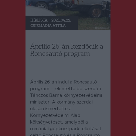
HÍRLISTA
2021.04.22.
CSIZMADIA ATTILA
Április 26-án kezdődik a
Roncsautó program
Április 26-án indul a Roncsautó
program – jelentette be szerdán
Tánczos Barna környezetvédelmi
miniszter. A kormány szerdai
ülésén ismertette a
Környezetvédelmi Alap
költségvetését, amelyből a
romániai gépkocsipark felújítását
célzó Roncsautó és a Roncsautó