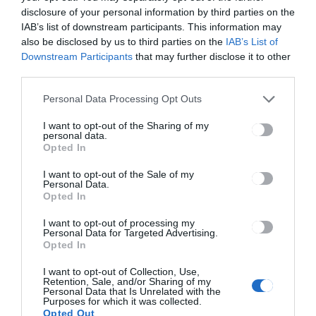
disclosure of your personal information by third parties on the
Füst, zene, jókedv. A Duma
IAB’s list of downstream participants. This information may
Duba a Transylvanian Steak &
also be disclosed by us to third parties on the
IAB’s List of
BBQ Fest-en járt
Downstream Participants
that may further disclose it to other
third parties.
Personal Data Processing Opt Outs
I want to opt-out of the Sharing of my
personal data.
Opted In
HÁROMSZÉK
HÍRLISTA
,
I want to opt-out of the Sale of my
Personal Data.
Változik a program
Opted In
I want to opt-out of processing my
Personal Data for Targeted Advertising.
Opted In
I want to opt-out of Collection, Use,
Retention, Sale, and/or Sharing of my
Personal Data that Is Unrelated with the
Purposes for which it was collected.
Opted Out