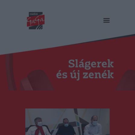
RÁDIÓ GAGA
Slágerek és új zenék
Főoldal
Műsorok
Hírlista
Duma Duba
Podcast és videók
Stáb
Galéria
Kapcsolat
RO