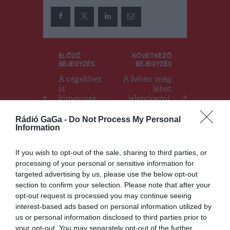
Bejegyzés
ELŐZŐ
KÖVETKEZŐ
BEJEGYZÉS
BEJEGYZÉS
navigáció
A cégekhez
A héten még
is
lehet
kimennek,
jelentkezni,
ha igénylik a
aztán
koronavírus
kezdődhet a
Rádió GaGa -
Do Not Process My Personal
Information
elleni
zöldövezete
vakcinát
k szépítése
If you wish to opt-out of the sale, sharing to third parties, or
processing of your personal or sensitive information for
targeted advertising by us, please use the below opt-out
Ez is érdekelheti
section to confirm your selection. Please note that after your
opt-out request is processed you may continue seeing
interest-based ads based on personal information utilized by
us or personal information disclosed to third parties prior to
your opt-out. You may separately opt-out of the further
DUMA DUBA 2026
HÍRLISTA
,