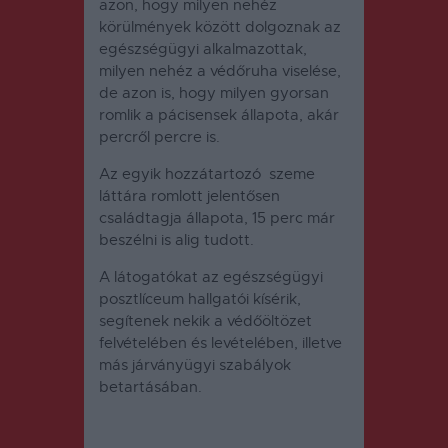
azon, hogy milyen nehéz
körülmények között dolgoznak az
egészségügyi alkalmazottak,
milyen nehéz a védőruha viselése,
de azon is, hogy milyen gyorsan
romlik a pácisensek állapota, akár
percről percre is.
Az egyik hozzátartozó szeme
láttára romlott jelentősen
családtagja állapota, 15 perc már
beszélni is alig tudott.
A látogatókat az egészségügyi
posztlíceum hallgatói kísérik,
segítenek nekik a védőöltözet
felvételében és levételében, illetve
más járványügyi szabályok
betartásában.