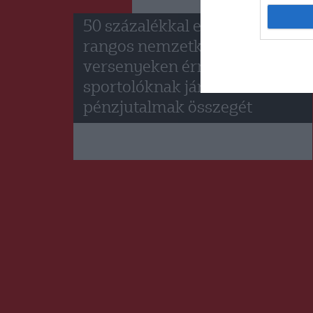
HÍRLISTA
50 százalékkal emelik a
rangos nemzetközi
versenyeken érmet szerző
sportolóknak járó
pénzjutalmak összegét