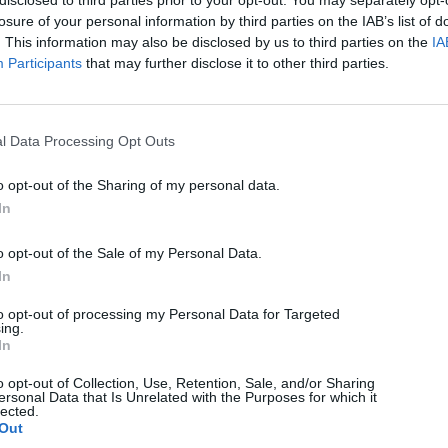
disclosed to third parties prior to your opt-out. You may separately opt-
losure of your personal information by third parties on the IAB’s list of
. This information may also be disclosed by us to third parties on the
IA
Participants
that may further disclose it to other third parties.
l Data Processing Opt Outs
KÖVETKEZŐ BEJEGYZÉS
Kampány a csalás
o opt-out of the Sharing of my personal data.
In
megfékezésére
o opt-out of the Sale of my Personal Data.
In
to opt-out of processing my Personal Data for Targeted
ing.
In
o opt-out of Collection, Use, Retention, Sale, and/or Sharing
ersonal Data that Is Unrelated with the Purposes for which it
lected.
Out
HÍRLISTA