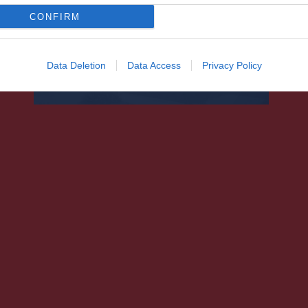
CONFIRM
B9-csúcstalálkozó: erősebb
NATO-jelenlétre van szükség
a régióban
Data Deletion
Data Access
Privacy Policy