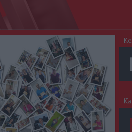
RO
Ke
Ka