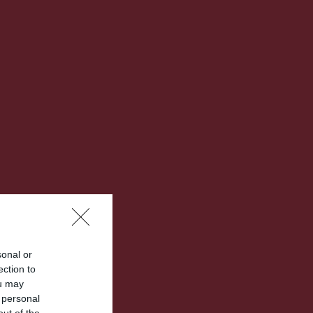
sonal or
ection to
ou may
 personal