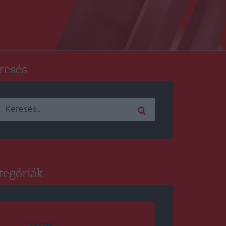
resés
Keresés:
tegóriák
CSÍKSZÉK