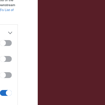
out of the
 downstream
B’s List of