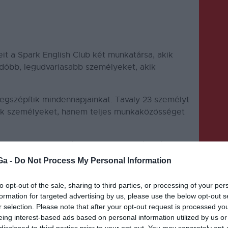
it a Spark English Club két munkatársa, akik
adóbb, legudvariasabb személyeket, akik
egszépítik mindennapjainkat. Tavaly 23 személyt
sak személyeket, hanem teljes munkaközösséget
English Club oldalán, ahol a bejegyzés alá kell
t megérdemli az elismerő diplomát. Jelölni lehet
Ga -
Do Not Process My Personal Information
meretlenül akár napi szinten találkozunk, akiktől
kis pluszt, egy igazi mosolyt, akikről azt
to opt-out of the sale, sharing to third parties, or processing of your per
van a szikra és nem életuntan, kedvetlenül
formation for targeted advertising by us, please use the below opt-out s
r selection. Please note that after your opt-out request is processed y
eing interest-based ads based on personal information utilized by us or
k majd ki a köszönőleveleket.