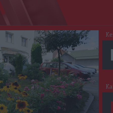
RO
Ke
Ka