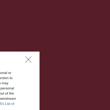
sonal or
ection to
ou may
 personal
out of the
 downstream
B’s List of