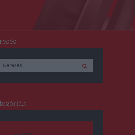
resés
Keresés:
tegóriák
CSÍKSZÉK