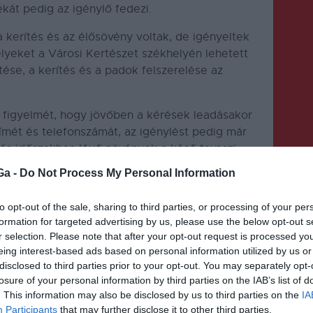
kát pedig az igénylő fedezi.
 kerítés és az élősövény voltak, de igényeltek
elyeket a Városi Kertészet székhelyén lehetett
etése, a kerítés és a padok felszerelése az
k figyelmét, hogy jövőben a kérések leadásakor
címét és telefonszámát, az igénylést pedig már
iós időszakban lévő növények a késő tavaszi
nek meg.
Ga -
Do Not Process My Personal Information
to opt-out of the sale, sharing to third parties, or processing of your per
formation for targeted advertising by us, please use the below opt-out s
r selection. Please note that after your opt-out request is processed y
eing interest-based ads based on personal information utilized by us or
disclosed to third parties prior to your opt-out. You may separately opt-
KÖVETKEZŐ BEJEGYZÉS
losure of your personal information by third parties on the IAB’s list of
. This information may also be disclosed by us to third parties on the
IA
Mintegy ezer patikában lehet
Participants
that may further disclose it to other third parties.