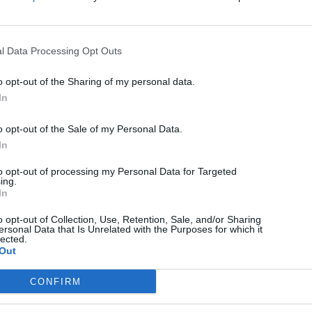
gyorstesztet végeztetni
l Data Processing Opt Outs
o opt-out of the Sharing of my personal data.
In
o opt-out of the Sale of my Personal Data.
In
to opt-out of processing my Personal Data for Targeted
ing.
In
o opt-out of Collection, Use, Retention, Sale, and/or Sharing
ersonal Data that Is Unrelated with the Purposes for which it
lected.
Out
CSÍKSZÉK
HÍRLISTA
,
CONFIRM
Újabb orvoslakások építését
tervezik Csíkszeredában