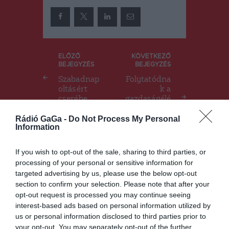
Bejegyzés
ELŐZŐ
KÖVETKEZŐ
BEJEGYZÉS
BEJEGYZÉS
navigáció
Szabadnap
Folytatódna
oltásért
k a
cserébe
gazdaságélé
nkítő
Rádió GaGa -
Do Not Process My Personal
programok
Information
Sepsiszentg
yörgyön
If you wish to opt-out of the sale, sharing to third parties, or
processing of your personal or sensitive information for
targeted advertising by us, please use the below opt-out
Ez is érdekelheti
section to confirm your selection. Please note that after your
opt-out request is processed you may continue seeing
interest-based ads based on personal information utilized by
us or personal information disclosed to third parties prior to
your opt-out. You may separately opt-out of the further