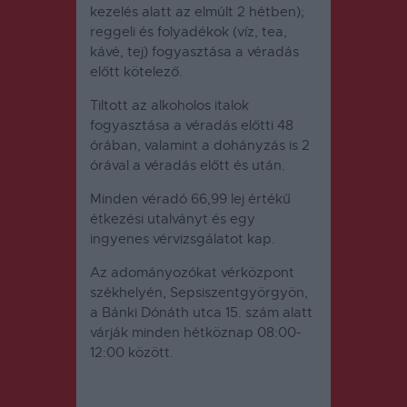
kezelés alatt az elmúlt 2 hétben);
reggeli és folyadékok (víz, tea,
kávé, tej) fogyasztása a véradás
előtt kötelező.
Tiltott az alkoholos italok
fogyasztása a véradás előtti 48
órában, valamint a dohányzás is 2
órával a véradás előtt és után.
Minden véradó 66,99 lej értékű
étkezési utalványt és egy
ingyenes vérvizsgálatot kap.
Az adományozókat vérközpont
székhelyén, Sepsiszentgyörgyön,
a Bánki Dónáth utca 15. szám alatt
várják minden hétköznap 08:00-
12:00 között.