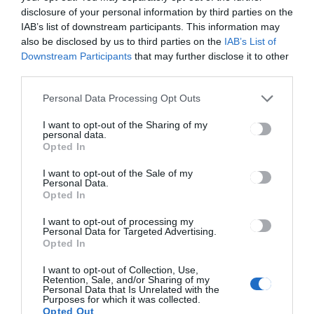
HÍRLISTA
disclosure of your personal information by third parties on the
Egyre kevesebb az állás a
IAB’s list of downstream participants. This information may
also be disclosed by us to third parties on the
IAB’s List of
megyében
Downstream Participants
that may further disclose it to other
third parties.
Personal Data Processing Opt Outs
I want to opt-out of the Sharing of my
personal data.
Opted In
CSÍKSZÉK
HÍRLISTA
,
I want to opt-out of the Sale of my
A munkanélkülieknek
Personal Data.
számára tartanak ingyenes
Opted In
képzéseket
I want to opt-out of processing my
Personal Data for Targeted Advertising.
Opted In
I want to opt-out of Collection, Use,
Retention, Sale, and/or Sharing of my
Personal Data that Is Unrelated with the
Purposes for which it was collected.
Opted Out