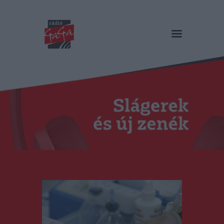
RÁDIÓ GAGA
Slágerek és új zenék
Főoldal
Műsorok
Hírlista
Duma Duba
Podcast és videók
Stáb
Galéria
Kapcsolat
RO