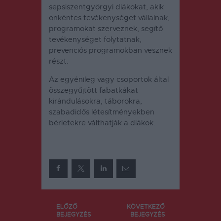
sepsiszentgyörgyi diákokat, akik
önkéntes tevékenységet vállalnak,
programokat szerveznek, segítő
tevékenységet folytatnak,
prevenciós programokban vesznek
részt.
Az egyénileg vagy csoportok által
összegyűjtött fabatkákat
kirándulásokra, táborokra,
szabadidős létesítményekben
bérletekre válthatják a diákok.
Bejegyzés
ELŐZŐ
KÖVETKEZŐ
BEJEGYZÉS
BEJEGYZÉS