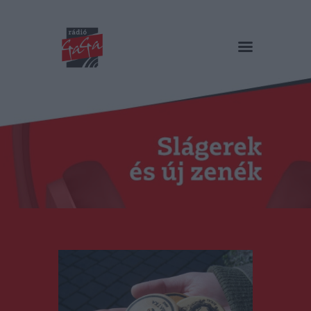
RÁDIÓ GAGA
Slágerek és új zenék
Főoldal
Műsorok
Hírlista
Duma Duba
Podcast és videók
Stáb
Galéria
Kapcsolat
RO