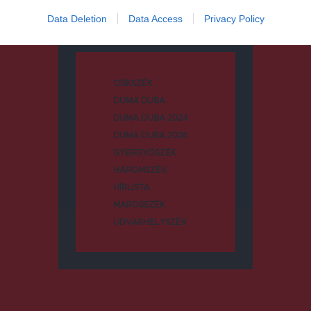
Kategóriák
Data Deletion
Data Access
Privacy Policy
CSÍKSZÉK
DUMA DUBA
DUMA DUBA 2024
DUMA DUBA 2026
GYERGYÓSZÉK
HÁROMSZÉK
HÍRLISTA
MAROSSZÉK
UDVARHELYSZÉK