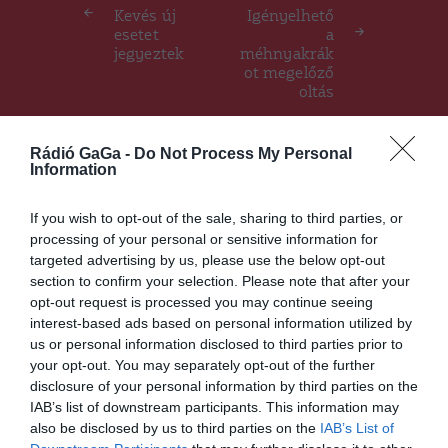
navigáció
Kevés új
Igényelhető
esetet
a
jegyeztek
méhnyakrák
ot megelőző
oltás
Rádió GaGa -
Do Not Process My Personal
Information
Ez is érdekelheti
If you wish to opt-out of the sale, sharing to third parties, or
GYERGYÓSZÉK
HÍRLISTA
,
processing of your personal or sensitive information for
targeted advertising by us, please use the below opt-out
Lerövidült a látogatási idő a
section to confirm your selection. Please note that after your
gyergyószentmiklósi
opt-out request is processed you may continue seeing
kórházban, ahol ismét
interest-based ads based on personal information utilized by
kezelnek koronavírus
us or personal information disclosed to third parties prior to
fertőzéssel azonosított
your opt-out. You may separately opt-out of the further
betegeket
disclosure of your personal information by third parties on the
IAB’s list of downstream participants. This information may
also be disclosed by us to third parties on the
IAB’s List of