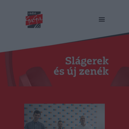
RÁDIÓ GAGA
Slágerek és új zenék
Főoldal
Műsorok
Hírlista
Duma Duba
Podcast és videók
Stáb
Galéria
Kapcsolat
RO