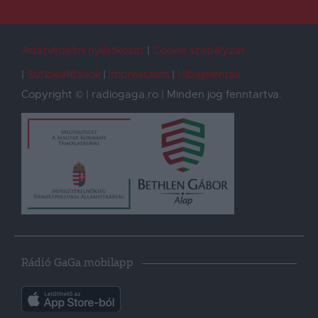
Adatvédelmi nyilatkozat
Cookie szabályzat
Sütibeállítások
Impresszum
Hibajelentés
Copyright © | radiogaga.ro | Minden jog fenntartva.
Rádió GaGa mobilapp