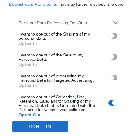
Downstream Participants
that may further disclose it to other
third parties.
Personal Data Processing Opt Outs
GYERGYÓSZÉK
HÍRLISTA
,
,
I want to opt-out of the Sharing of my
UDVARHELYSZÉK
personal data.
Opted In
Az éjszaka mérték az idei tél
eddigi legalacsonyabb
I want to opt-out of the Sale of my
hőmérsékletét Hargita
Personal Data.
Opted In
megyében
I want to opt-out of processing my
Personal Data for Targeted Advertising.
Opted In
I want to opt-out of Collection, Use,
Retention, Sale, and/or Sharing of my
Keresés
Personal Data that Is Unrelated with the
Purposes for which it was collected.
Opted Out
Keresés:
CONFIRM