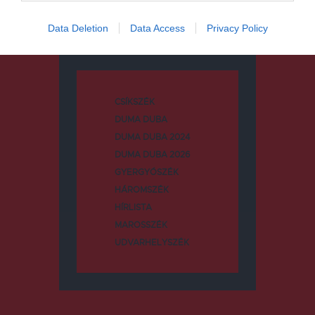
Data Deletion
Data Access
Privacy Policy
Kategóriák
CSÍKSZÉK
DUMA DUBA
DUMA DUBA 2024
DUMA DUBA 2026
GYERGYÓSZÉK
HÁROMSZÉK
HÍRLISTA
MAROSSZÉK
UDVARHELYSZÉK