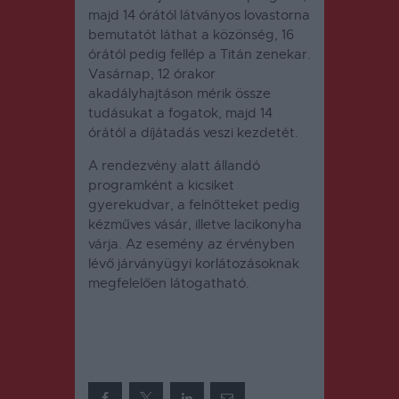
majd 14 órától látványos lovastorna
bemutatót láthat a közönség, 16
órától pedig fellép a Titán zenekar.
Vasárnap, 12 órakor
akadályhajtáson mérik össze
tudásukat a fogatok, majd 14
órától a díjátadás veszi kezdetét.
A rendezvény alatt állandó
programként a kicsiket
gyerekudvar, a felnőtteket pedig
kézműves vásár, illetve lacikonyha
várja. Az esemény az érvényben
lévő járványügyi korlátozásoknak
megfelelően látogatható.