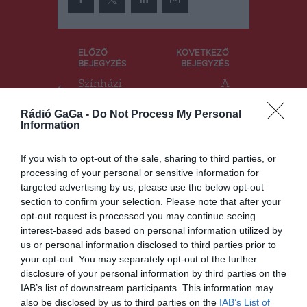
Bejegyzés
ELŐZŐ
KÖVETKEZŐ
BEJEGYZÉS
BEJEGYZÉS
navigáció
Színházi
A
társulat a
medveprobl
pszichodrá
émákra
Rádió GaGa -
Do Not Process My Personal
ma alapjain
hívják fel a
Information
figyelmet
If you wish to opt-out of the sale, sharing to third parties, or
processing of your personal or sensitive information for
targeted advertising by us, please use the below opt-out
Ez is érdekelheti
section to confirm your selection. Please note that after your
opt-out request is processed you may continue seeing
interest-based ads based on personal information utilized by
us or personal information disclosed to third parties prior to
your opt-out. You may separately opt-out of the further
GYERGYÓSZÉK
HÍRLISTA
,
disclosure of your personal information by third parties on the
35 köbméter faanyagot
IAB’s list of downstream participants. This information may
foglaltak le
also be disclosed by us to third parties on the
IAB’s List of