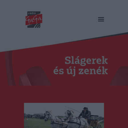
RÁDIÓ GAGA
Slágerek és új zenék
Főoldal
Műsorok
Hírlista
Duma Duba
Podcast és videók
Stáb
Galéria
Kapcsolat
RO