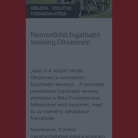
HÍRLISTA
2021.07.02.
CSIZMADIA ATTILA
Nemzetközi fogathajtó
verseny Oltszemen
Július 2-4. között tartják
Oltszemen a nemzetközi
fogathajtó versenyt.
A harmadik
nemzetközi fogathajtó verseny
pénteken a Rétyi Fúvószenekar
fellépésével veszi kezdetét, majd
az az esemény díjhajtással
folytatódik.
Szombaton, 11 órától
maratonhajtással indul a program,