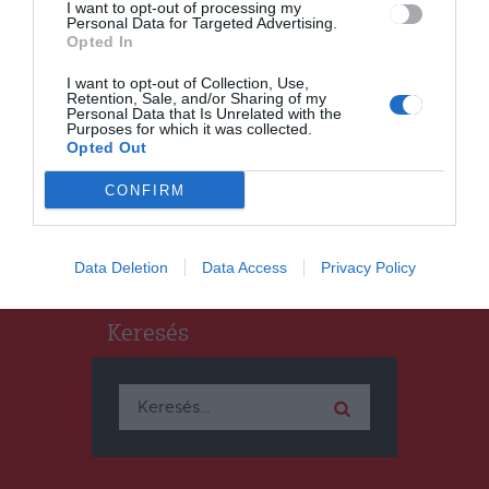
I want to opt-out of processing my
Personal Data for Targeted Advertising.
Opted In
I want to opt-out of Collection, Use,
HÍRLISTA
Retention, Sale, and/or Sharing of my
Personal Data that Is Unrelated with the
Szülők Iskolája – online
Purposes for which it was collected.
Opted Out
CONFIRM
Data Deletion
Data Access
Privacy Policy
Keresés
Keresés: