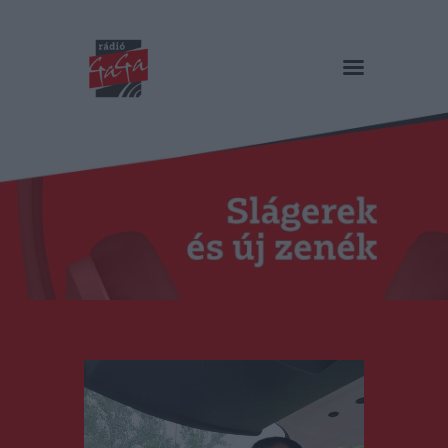
RÁDIÓ GAGA
Slágerek és új zenék
Főoldal
Műsorok
Hírlista
Duma Duba
Podcast és videók
Stáb
Galéria
Kapcsolat
RO