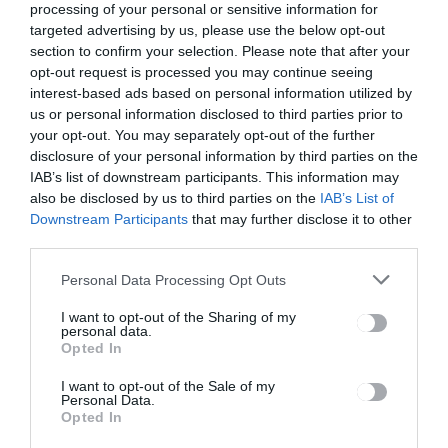
navigáció
processing of your personal or sensitive information for
Ugyanazok
Egyetlen
targeted advertising by us, please use the below opt-out
az
koronavírus
section to confirm your selection. Please note that after your
álláshirdeté
os eset
opt-out request is processed you may continue seeing
sek
sincs
interest-based ads based on personal information utilized by
hónapok óta
Sepsiszentg
us or personal information disclosed to third parties prior to
yörgyön
your opt-out. You may separately opt-out of the further
disclosure of your personal information by third parties on the
IAB’s list of downstream participants. This information may
Ez is érdekelheti
also be disclosed by us to third parties on the
IAB’s List of
Downstream Participants
that may further disclose it to other
third parties.
Personal Data Processing Opt Outs
HÍRLISTA
I want to opt-out of the Sharing of my
További adományok
personal data.
Opted In
szükségesek
I want to opt-out of the Sale of my
Personal Data.
Opted In