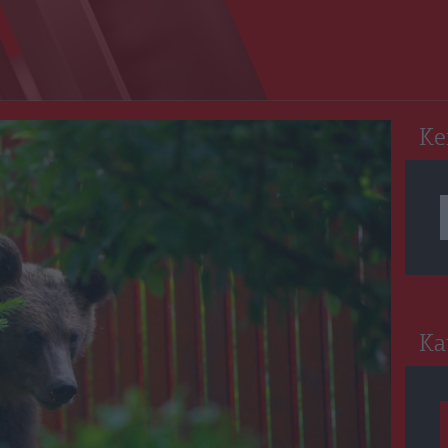
RO
Ke
Ka