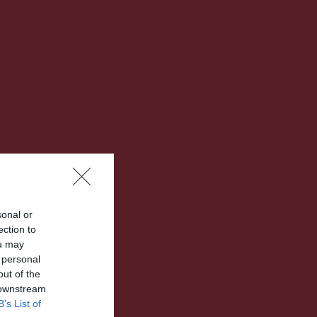
sonal or
ection to
ou may
 personal
out of the
 downstream
B’s List of