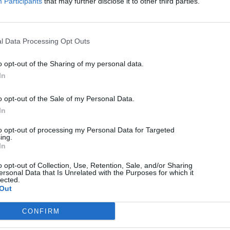
Participants
that may further disclose it to other third parties.
KÖVETKEZŐ BEJEGYZÉS
Petíciót indított az Agent
Green a medvetámadások
l Data Processing Opt Outs
ellen hozott kormányrendelet
o opt-out of the Sharing of my personal data.
felfüggesztésére
In
o opt-out of the Sale of my Personal Data.
In
to opt-out of processing my Personal Data for Targeted
ing.
In
o opt-out of Collection, Use, Retention, Sale, and/or Sharing
ersonal Data that Is Unrelated with the Purposes for which it
lected.
Out
CSÍKSZÉK
HÍRLISTA
,
Jogosítvány nélküli és ittas
CONFIRM
sofőröket szűrtek ki a