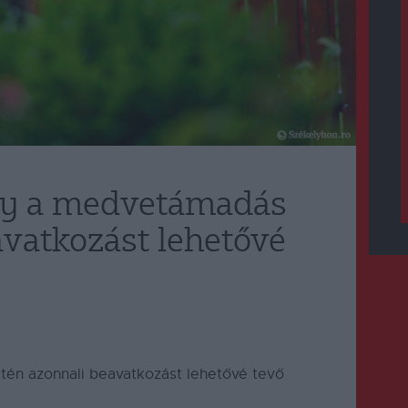
ny a medvetámadás
avatkozást lehetővé
én azonnali beavatkozást lehetővé tevő