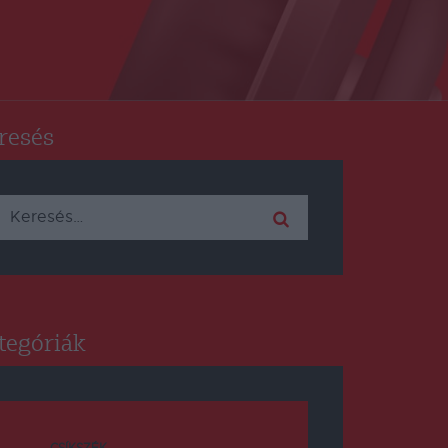
resés
Keresés:
tegóriák
CSÍKSZÉK