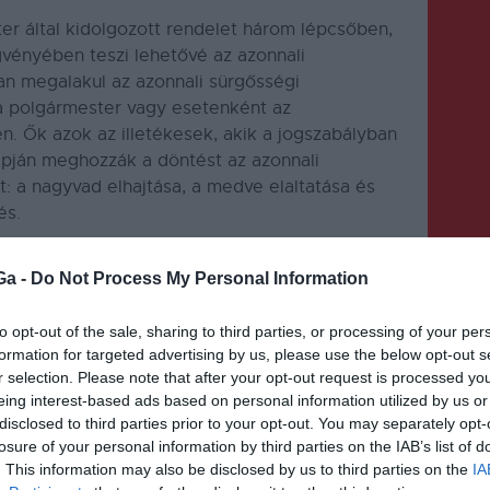
er által kidolgozott rendelet három lépcsőben,
vényében teszi lehetővé az azonnali
n megalakul az azonnali sürgősségi
a polgármester vagy esetenként az
n. Ők azok az illetékesek, akik a jogszabályban
apján meghozzák a döntést az azonnali
t: a nagyvad elhajtása, a medve elaltatása és
és.
kelyföldön szaporodtak el. Hargita megyében
Ga -
Do Not Process My Personal Information
tucatszor riasztották a csendőrséget a medvék
sítettek. Az üdülőtelepeken a medveveszély
to opt-out of the sale, sharing to third parties, or processing of your per
séget okoznak a vendéglátósoknak.
formation for targeted advertising by us, please use the below opt-out s
r selection. Please note that after your opt-out request is processed y
eing interest-based ads based on personal information utilized by us or
disclosed to third parties prior to your opt-out. You may separately opt-
losure of your personal information by third parties on the IAB’s list of
. This information may also be disclosed by us to third parties on the
IA