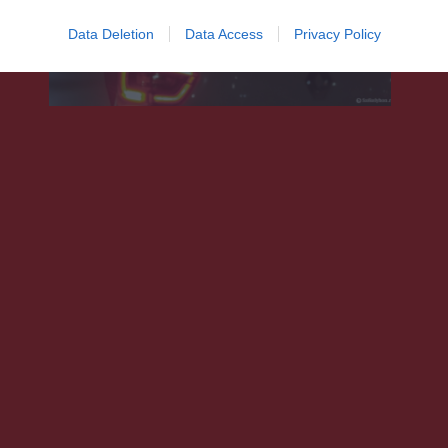
forgalomból a rendőrök
Data Deletion
Data Access
Privacy Policy