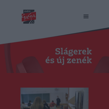
RÁDIÓ GAGA
Slágerek és új zenék
Főoldal
Műsorok
Hírlista
Duma Duba
Podcast és videók
Stáb
Galéria
Kapcsolat
RO