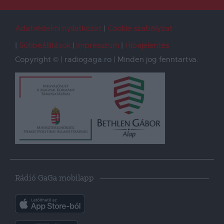
Adatvédelmi nyilatkozat
Cookie szabályzat
Sütibeállítások
Impresszum
Hibajelentés
Copyright © | radiogaga.ro | Minden jog fenntartva.
Rádió GaGa mobilapp