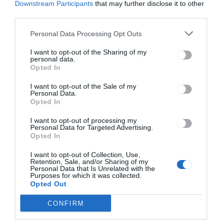
Downstream Participants
that may further disclose it to other
third parties.
Personal Data Processing Opt Outs
HÍRLISTA
A CNSU kötelezővé tenné az
I want to opt-out of the Sharing of my
personal data.
orvosi vagy FFP2
Opted In
védőmaszkok viselését
I want to opt-out of the Sale of my
Personal Data.
Opted In
I want to opt-out of processing my
Personal Data for Targeted Advertising.
Opted In
I want to opt-out of Collection, Use,
Retention, Sale, and/or Sharing of my
Keresés
Personal Data that Is Unrelated with the
Purposes for which it was collected.
Opted Out
Keresés:
CONFIRM