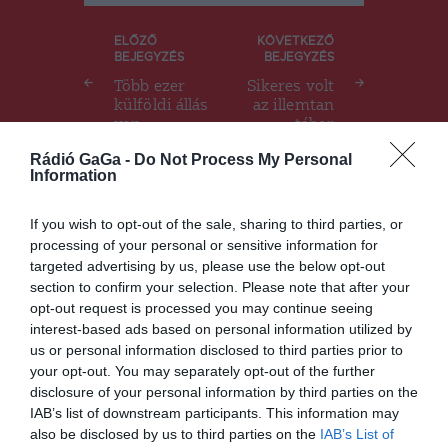
Bejegyzés
ELŐZŐ
KÖVETKEZŐ
BEJEGYZÉS
BEJEGYZÉS
navigáció
Több ezer
Sikeres volt
külföldi állás
az illemtan
van
tábor
Rádió GaGa -
Do Not Process My Personal
Information
Ez is érdekelheti
If you wish to opt-out of the sale, sharing to third parties, or
processing of your personal or sensitive information for
targeted advertising by us, please use the below opt-out
section to confirm your selection. Please note that after your
opt-out request is processed you may continue seeing
HÍRLISTA
interest-based ads based on personal information utilized by
us or personal information disclosed to third parties prior to
Sok a súlyos eset
your opt-out. You may separately opt-out of the further
disclosure of your personal information by third parties on the
IAB’s list of downstream participants. This information may
also be disclosed by us to third parties on the
IAB’s List of