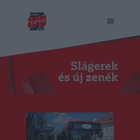
RÁDIÓ GAGA
Slágerek és új zenék
Főoldal
Műsorok
Hírlista
Duma Duba
Podcast és videók
Stáb
Galéria
Kapcsolat
RO