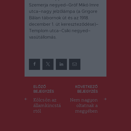
Szemerja negyed–Gróf Mikó Imre
utca–nagy jelzőlámpa (a Grigore
Bălan tábornok út és az 1918.
december 1. út kereszteződése)–
Templom utca–Csíki negyed–
vasút­ál­lomás.
Bejegyzés
ELŐZŐ
KÖVETKEZŐ
BEJEGYZÉS
BEJEGYZÉS
navigáció
Kölcsön az
Nem nagyon
államkincstá
oltatnak a
rtól
megyében