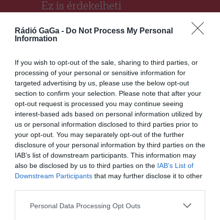
Ez is érdekelheti
Rádió GaGa -
Do Not Process My Personal
Information
HÁROMSZÉK
HÍRLISTA
,
If you wish to opt-out of the sale, sharing to third parties, or
Elrajtolt az idei strandszezon
processing of your personal or sensitive information for
targeted advertising by us, please use the below opt-out
Sepsiszentgyörgyön
section to confirm your selection. Please note that after your
opt-out request is processed you may continue seeing
interest-based ads based on personal information utilized by
us or personal information disclosed to third parties prior to
your opt-out. You may separately opt-out of the further
disclosure of your personal information by third parties on the
IAB’s list of downstream participants. This information may
also be disclosed by us to third parties on the
IAB’s List of
HÁROMSZÉK
HÍRLISTA
,
Downstream Participants
that may further disclose it to other
third parties.
Itt a kánikula!
Personal Data Processing Opt Outs