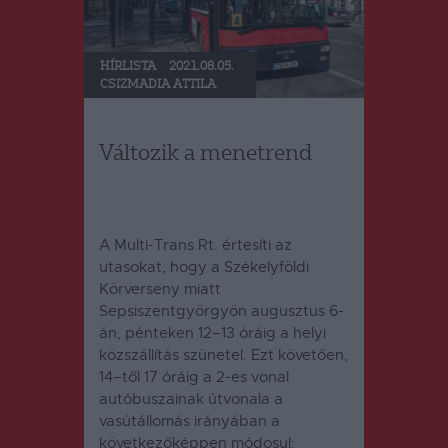
HÍRLISTA
2021.08.05.
CSIZMADIA ATTILA
Változik a menetrend
A Multi-Trans Rt. értesíti az
utasokat, hogy a Székelyföldi
Körverseny miatt
Sepsiszentgyörgyön augusztus 6-
án, pénteken 12–13 óráig a helyi
közszállítás szünetel. Ezt követően,
14–től 17 óráig a 2-es vonal
autóbuszainak útvonala a
vasútállomás irányában a
következőképpen módosul: