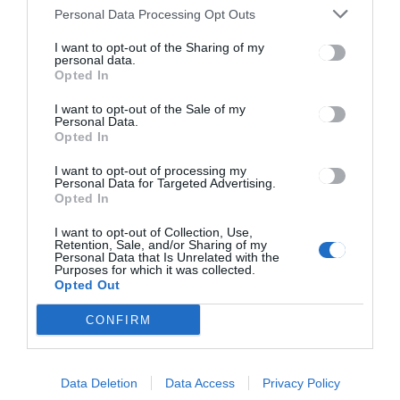
Két utca új hálózatának
Personal Data Processing Opt Outs
működésbe helyezését végzi
el a gázszolgáltató
I want to opt-out of the Sharing of my
personal data.
Opted In
I want to opt-out of the Sale of my
Personal Data.
Opted In
I want to opt-out of processing my
Personal Data for Targeted Advertising.
Opted In
Keresés
I want to opt-out of Collection, Use,
Retention, Sale, and/or Sharing of my
Keresés:
Personal Data that Is Unrelated with the
Purposes for which it was collected.
Opted Out
CONFIRM
Kategóriák
Data Deletion
Data Access
Privacy Policy