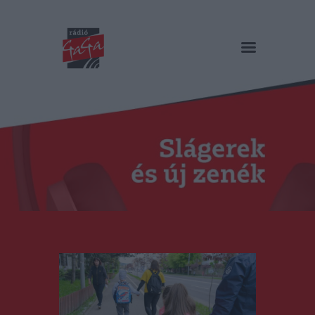
RÁDIÓ GAGA
Slágerek és új zenék
Főoldal
Műsorok
Hírlista
Duma Duba
Podcast és videók
Stáb
Galéria
Kapcsolat
RO