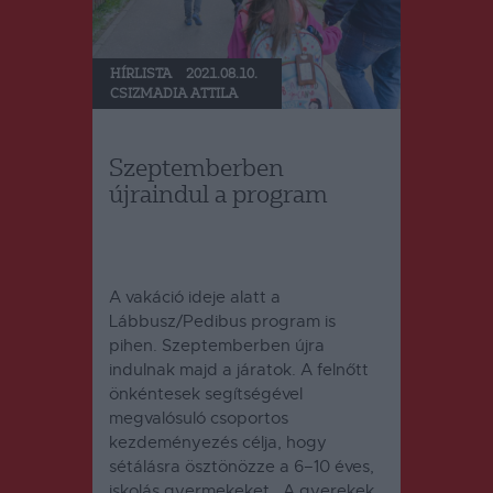
HÍRLISTA
2021.08.10.
CSIZMADIA ATTILA
Szeptemberben
újraindul a program
A vakáció ideje alatt a
Lábbusz/Pedibus
program is
pihen. Szeptemberben újra
indulnak majd a járatok. A felnőtt
önkéntesek segítségével
megvalósuló csoportos
kezdeményezés célja, hogy
sétálásra ösztönözze a 6–10 éves,
iskolás gyermekeket. A gyerekek