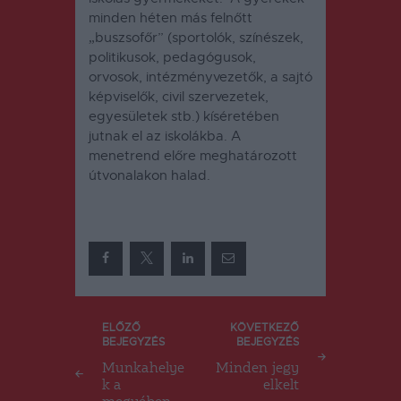
minden héten más felnőtt
„buszsofőr” (sportolók, színészek,
politikusok, pedagógusok,
orvosok, intézményvezetők, a sajtó
képviselők, civil szervezetek,
egyesületek stb.) kíséretében
jutnak el az iskolákba. A
menetrend előre meghatározott
útvonalakon halad.
Bejegyzés
ELŐZŐ
KÖVETKEZŐ
BEJEGYZÉS
BEJEGYZÉS
navigáció
Munkahelye
Minden jegy
k a
elkelt