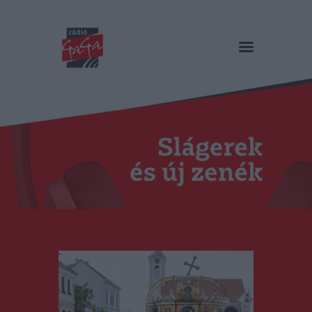
RÁDIÓ GAGA
Slágerek és új zenék
Főoldal
Műsorok
Hírlista
Duma Duba
Podcast és videók
Stáb
Galéria
Kapcsolat
RO