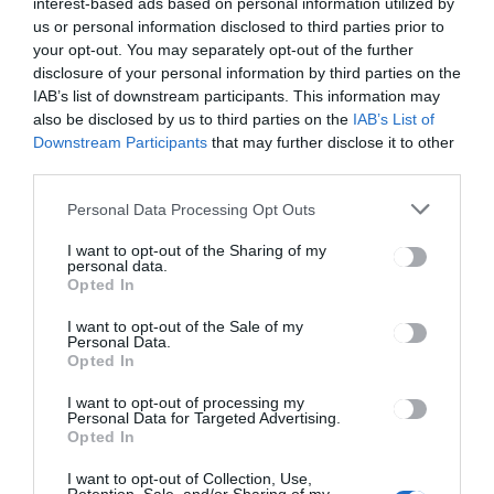
interest-based ads based on personal information utilized by
Ez is érdekelheti
us or personal information disclosed to third parties prior to
your opt-out. You may separately opt-out of the further
disclosure of your personal information by third parties on the
IAB’s list of downstream participants. This information may
HÍRLISTA
UDVARHELYSZÉK
,
also be disclosed by us to third parties on the
IAB’s List of
Downstream Participants
that may further disclose it to other
Elektromos buszokkal
third parties.
könnyítenék meg a jövőben
az udvarhelyszéki vidéki
Personal Data Processing Opt Outs
lakosok közlekedését
I want to opt-out of the Sharing of my
personal data.
Opted In
I want to opt-out of the Sale of my
Personal Data.
Opted In
HÍRLISTA
I want to opt-out of processing my
Personal Data for Targeted Advertising.
Dolgoznak a városban
Opted In
I want to opt-out of Collection, Use,