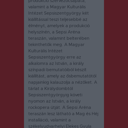
produkció szervezőcsapata,
valamint a Magyar Kulturális
Intézet Sepsiszentgyörgy két
kiállítással teszi teljesebbé az
élményt, amelyek a produkció
helyszínén, a Sepsi Aréna
teraszán, valamint belterében
tekinthetők meg. A Magyar
Kulturális Intézet
Sepsiszentgyörgy erre az
alkalomra az István, a király
színpadi bemutatóiból készít
kiállítást, amely az ősbemutatótól
napjainkig kalauzolja a nézőket. A
tárlat a Királydombtól
Sepsiszentgyörgyig követi
nyomon az István, a király
rockopera útját. A Sepsi Aréna
teraszán lesz látható a Mag és Héj
installáció, valamint a
székelyudvarhelyi Elekes Gyula