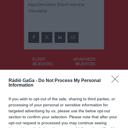
képzőművész Szent korona
másolata.
Bejegyzés
ELŐZŐ
KÖVETKEZŐ
BEJEGYZÉS
BEJEGYZÉS
navigáció
Életet
Augusztus
mentett
végéig lehet
Rádió GaGa -
Do Not Process My Personal
szabad
ösztöndíjra
Information
idejében a
pályázni a
háromszéki
Nyilas Misi
If you wish to opt-out of the sale, sharing to third parties, or
tűzoltóság
tehetségtám
processing of your personal or sensitive information for
búvárja
ogató
egyesületnél
targeted advertising by us, please use the below opt-out
section to confirm your selection. Please note that after your
opt-out request is processed you may continue seeing