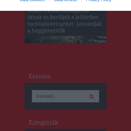
Csak megfelelő téli
felszereléssel induljanak
útnak és kerüljék a jelöletlen
turistaösvényeket- javasolják
a hegyimentők
Keresés
Keresés:
Kategóriák