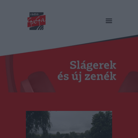
RÁDIÓ GAGA
Slágerek és új zenék
Főoldal
Műsorok
Hírlista
Duma Duba
Podcast és videók
Stáb
Galéria
Kapcsolat
RO