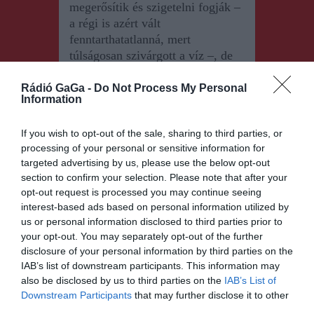
megerősítik és szigetelni fogják –
a régi is azért vált
fenntarthatatlanná, mert
túlságosan szivárgott a víz –, de
lesznek szivattyúk is a
vízveszteség pótlására. A víztükör
Rádió GaGa -
Do Not Process My Personal
Information
valamivel kisebb lesz a
hajdaninál, csónakázásra azonban
If you wish to opt-out of the sale, sharing to third parties, or
lehetőség nyílik.
processing of your personal or sensitive information for
targeted advertising by us, please use the below opt-out
section to confirm your selection. Please note that after your
opt-out request is processed you may continue seeing
interest-based ads based on personal information utilized by
us or personal information disclosed to third parties prior to
your opt-out. You may separately opt-out of the further
disclosure of your personal information by third parties on the
Bejegyzés
ELŐZŐ
KÖVETKEZŐ
IAB’s list of downstream participants. This information may
BEJEGYZÉS
BEJEGYZÉS
navigáció
also be disclosed by us to third parties on the
IAB’s List of
Elfogadta a
A hétvégén
Downstream Participants
that may further disclose it to other
kormány az
ismét
third parties.