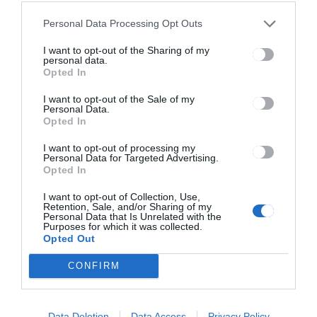
egyszer
fotópiknik
használatos
lesz a
Personal Data Processing Opt Outs
műanyag
sepsiszentg
termékek
yörgyi
I want to opt-out of the Sharing of my
betiltását
Erzsébet
personal data.
szabályozó
park volt
Opted In
jogszabályte
zenepavilonj
rvezetet
a előtti
I want to opt-out of the Sale of my
sétányon
Personal Data.
Opted In
I want to opt-out of processing my
Personal Data for Targeted Advertising.
Ez is érdekelheti
Opted In
I want to opt-out of Collection, Use,
HÍRLISTA
Retention, Sale, and/or Sharing of my
Personal Data that Is Unrelated with the
Kikérik a szülők véleményét
Purposes for which it was collected.
az oktatási
Opted Out
törvénytervezetről
CONFIRM
HÍRLISTA
Data Deletion
Data Access
Privacy Policy