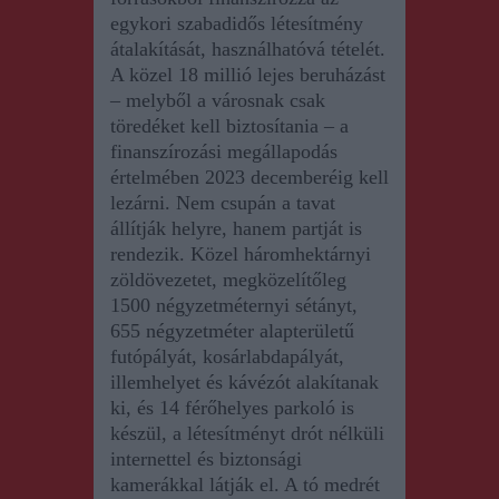
egykori szabadidős létesítmény
átalakítását, használhatóvá tételét.
A közel 18 millió lejes beruházást
– melyből a városnak csak
töredéket kell biztosítania – a
finanszírozási megállapodás
értelmében 2023 decemberéig kell
lezárni. Nem csupán a tavat
állítják helyre, hanem partját is
rendezik. Közel háromhektárnyi
zöldövezetet, megközelítőleg
1500 négyzetméternyi sétányt,
655 négyzetméter alapterületű
futópályát, kosárlabdapályát,
illemhelyet és kávézót alakítanak
ki, és 14 férőhelyes parkoló is
készül, a létesítményt drót nélküli
internettel és biztonsági
kamerákkal látják el. A tó medrét