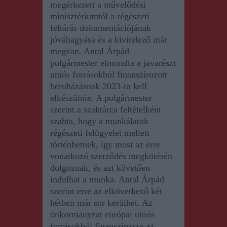
m
egérkezett a művelődési
minisztériumtól a régészeti
feltárás dokumentációjának
jóváhagyása
és
a kivitelező már
megvan. Antal Árpád
polgármester
elmondta a
javarészt
uniós forrásokból finanszírozott
beruházásnak 2023-ra kell
elkészülnie.
A polgármester
szerint a szaktárca feltételként
szabta, hogy a munkálatok
régészeti felügyelet mellett
történhetnek, így most az erre
vonatkozó szerződés megkötésén
dolgoznak, és azt követően
indulhat a munka
. Antal Árpád
szerint erre az elkövetkező két
hétben már sor kerülhet. Az
önkormányzat európai uniós
forrásokból finanszírozza az