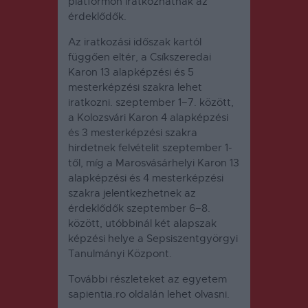
platformon iratkozhatnak az
érdeklődők.
Az iratkozási időszak kartól
függően eltér, a Csíkszeredai
Karon 13 alapképzési és 5
mesterképzési szakra lehet
iratkozni. szeptember 1–7. között,
a Kolozsvári Karon 4 alapképzési
és 3 mesterképzési szakra
hirdetnek felvételit szeptember 1-
től, míg a Marosvásárhelyi Karon 13
alapképzési és 4 mesterképzési
szakra jelentkezhetnek az
érdeklődők szeptember 6–8.
között, utóbbinál két alapszak
képzési helye a Sepsiszentgyörgyi
Tanulmányi Központ.
További részleteket az egyetem
sapientia.ro oldalán lehet olvasni.