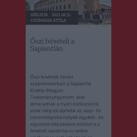
HÍRLISTA
2021.08.31.
CSIZMADIA ATTILA
Őszi felvételi a
Sapientián
Őszi felvételit hirdet
szeptemberben a Sapientia
Erdélyi Magyar
Tudományegyetem: akik
lemaradtak a nyári iratkozásról,
azok még elcsíphetik az alap- és
mesterképzési helyek egyikét. Az
egyetem képzéseire ezúttal is a
felveteli.sapientia.ro online