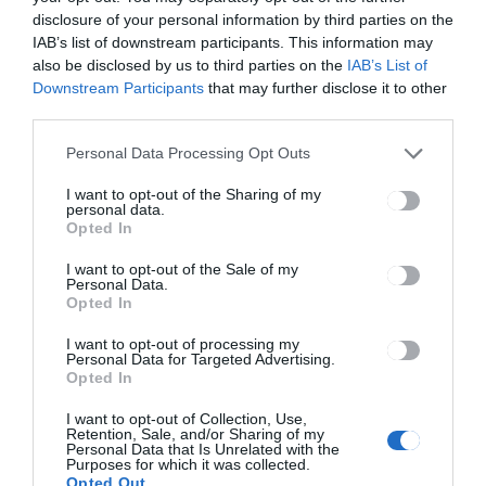
disclosure of your personal information by third parties on the
Meghaladja a 33 ezret a
IAB’s list of downstream participants. This information may
Romániában tartózkodó
also be disclosed by us to third parties on the
IAB’s List of
ukrán állampolgárok száma
Downstream Participants
that may further disclose it to other
third parties.
Personal Data Processing Opt Outs
I want to opt-out of the Sharing of my
personal data.
Opted In
GYERGYÓSZÉK
HÍRLISTA
,
I want to opt-out of the Sale of my
Personal Data.
Székelyföldön zajlik az
Opted In
országos kerékpárbajnokság
I want to opt-out of processing my
Personal Data for Targeted Advertising.
Opted In
I want to opt-out of Collection, Use,
Retention, Sale, and/or Sharing of my
Personal Data that Is Unrelated with the
Purposes for which it was collected.
Opted Out