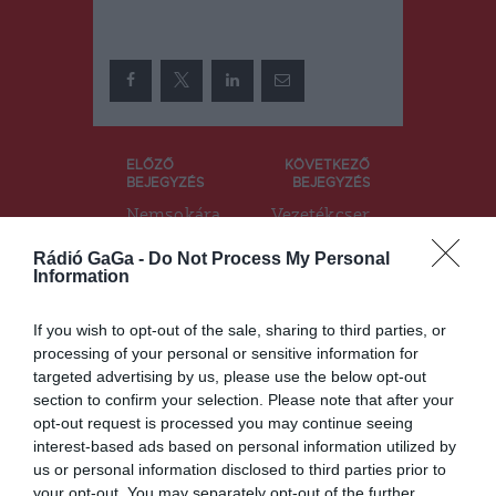
Bejegyzés
ELŐZŐ
KÖVETKEZŐ
BEJEGYZÉS
BEJEGYZÉS
navigáció
Nemsokára
Vezetékcser
kezdődnek a
ék
Rádió GaGa -
Do Not Process My Personal
Brassói
Kézdivásárh
Information
Magyar
elyen
Napok
If you wish to opt-out of the sale, sharing to third parties, or
processing of your personal or sensitive information for
targeted advertising by us, please use the below opt-out
Ez is érdekelheti
section to confirm your selection. Please note that after your
opt-out request is processed you may continue seeing
interest-based ads based on personal information utilized by
us or personal information disclosed to third parties prior to
your opt-out. You may separately opt-out of the further
HÍRLISTA