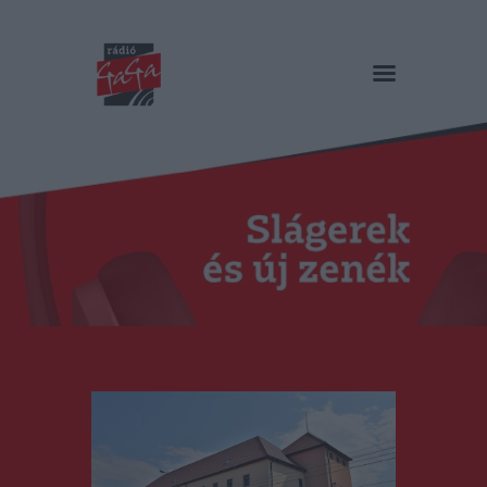
RÁDIÓ GAGA
Slágerek és új zenék
Főoldal
Műsorok
Hírlista
Duma Duba
Podcast és videók
Stáb
Galéria
Kapcsolat
RO