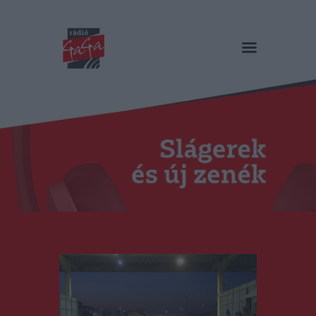
RÁDIÓ GAGA
Slágerek és új zenék
Főoldal
Műsorok
Hírlista
Duma Duba
Podcast és videók
Stáb
Galéria
Kapcsolat
RO