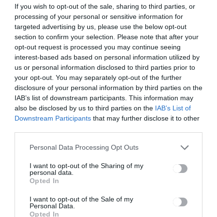
If you wish to opt-out of the sale, sharing to third parties, or
processing of your personal or sensitive information for
targeted advertising by us, please use the below opt-out
section to confirm your selection. Please note that after your
Bejegyzés
ELŐZŐ
KÖVETKEZŐ
opt-out request is processed you may continue seeing
BEJEGYZÉS
BEJEGYZÉS
navigáció
interest-based ads based on personal information utilized by
Előnyökhöz
Emberre
us or personal information disclosed to third parties prior to
juttatják az
veszélyes
your opt-out. You may separately opt-out of the further
elektromos
medvéről
disclosure of your personal information by third parties on the
autók
értesítették
IAB’s list of downstream participants. This information may
tulajdonosai
a
also be disclosed by us to third parties on the
IAB’s List of
t
sepsiszentg
Downstream Participants
that may further disclose it to other
yörgyieket
third parties.
Personal Data Processing Opt Outs
Ez is érdekelheti
I want to opt-out of the Sharing of my
personal data.
Opted In
HÁROMSZÉK
HÍRLISTA
,
Újra menetrend szerint
I want to opt-out of the Sale of my
közlekedik a Sepsi Tour
Personal Data.
Opted In