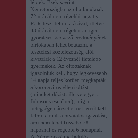
léptek
.
Ezek
szerint
Németországba az oltatlanoknak
72 óránál nem régebbi negatív
PCR-teszt felmutatásával, illetve
48 óránál nem régebbi antigén
gyorsteszt kedvező eredményének
birtokában lehet beutazni, a
tesztelési köztelezettség alól
kivételek a 12 évesnél fiatalabb
gyermekek. Az oltottaknak
igazolniuk kell, hogy legkevesebb
14 napja teljes körűen megkapták
a koronavírus elleni oltást
(mindkét dózist, illetve egyet a
Johnsons esetében), míg a
betegségen átesetteknek erről kell
felmutatniuk a hivatalos igazolást,
ami nem lehet frissebb 28
naposnál és régebbi 6 hónapnál.
A
Németországba indulók