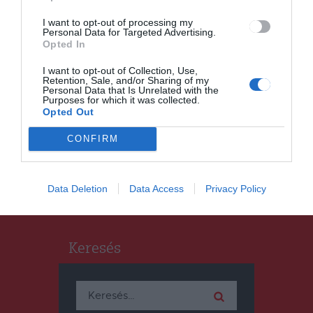
kisvonat
I want to opt-out of processing my
Personal Data for Targeted Advertising.
Opted In
I want to opt-out of Collection, Use,
HÍRLISTA
Retention, Sale, and/or Sharing of my
Personal Data that Is Unrelated with the
Folyósították a szociális
Purposes for which it was collected.
utalványok harmadik
Opted Out
részletét a jogosultaknak
CONFIRM
Data Deletion
Data Access
Privacy Policy
Keresés
Keresés: