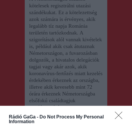
kötelesek regisztrálni utazási
szándékukat. Ez a kötelezettség
azok számára is érvényes, akik
legalább tíz napja Románia
területén tartózkodnak. A
szigorítások alól vannak kivételek
is, például akik csak átutaznak
Németországon, a fuvarozásban
dolgozók, a hivatalos delegációk
tagjai vagy akár azok, akik
koronavírus-fertőzés miatt kezelés
érdekében érkeznek az országba,
illetve akik kevesebb mint 72
órára érkeznek Németországba
elsőfokú családtagjuk
meglátogatására.
Rádió GaGa -
Do Not Process My Personal
Information