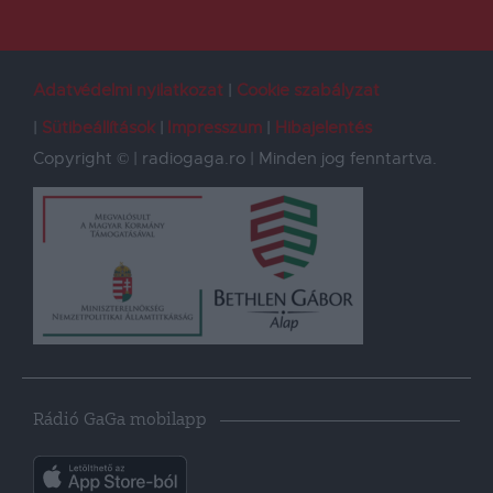
Adatvédelmi nyilatkozat
Cookie szabályzat
Sütibeállítások
Impresszum
Hibajelentés
Copyright © | radiogaga.ro | Minden jog fenntartva.
Rádió GaGa mobilapp