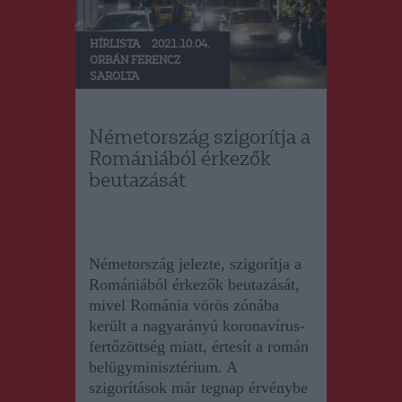
HÍRLISTA
2021.10.04.
ORBÁN FERENCZ
SAROLTA
Németország szigorítja a
Romániából érkezők
beutazását
Németország jelezte, szigorítja a
Romániából érkezők beutazását,
mivel
Románia vörös zónába
került a nagyarányú koronavírus-
fertőzöttség miatt,
é
rtesít
a
román
belügyminisztérium. A
szigorítások
már tegnap érvénybe