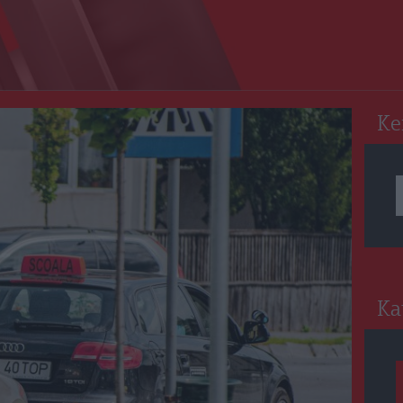
RO
Ke
Ka