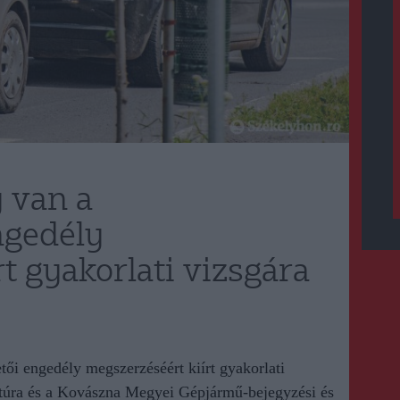
 van a
ngedély
t gyakorlati vizsgára
ői engedély megszerzéséért kiírt gyakorlati
ktúra és a Kovászna Megyei Gépjármű-bejegyzési és