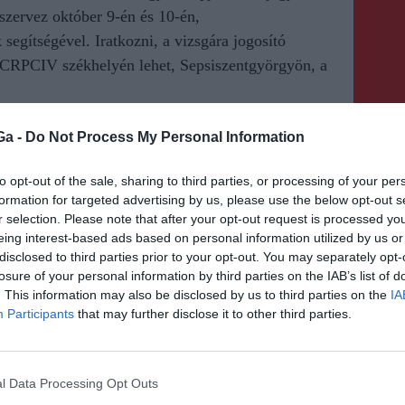
zervez október 9-én és 10-én,
egítségével. Iratkozni, a vizsgára jogosító
PCRPCIV székhelyén lehet, Sepsiszentgyörgyön, a
Ga -
Do Not Process My Personal Information
to opt-out of the sale, sharing to third parties, or processing of your per
formation for targeted advertising by us, please use the below opt-out s
r selection. Please note that after your opt-out request is processed y
KÖVETKEZŐ BEJEGYZÉS
eing interest-based ads based on personal information utilized by us or
disclosed to third parties prior to your opt-out. You may separately opt-
A nettó minimálbér 10
losure of your personal information by third parties on the IAB’s list of
százalékos, azaz 138 lejjel
. This information may also be disclosed by us to third parties on the
IA
történő emeléséről döntött
Participants
that may further disclose it to other third parties.
tegnapi ülésén a kormány
l Data Processing Opt Outs