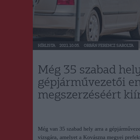
HÍRLISTA
2021.10.05.
ORBÁN FERENCZ SAROLTA
Még 35 szabad hely
gépjárművezetői e
megszerzéséért kiír
Még van
35
szabad hely arra a gépjárművezet
vizsgára, amelyet a Kovászna megyei prefe