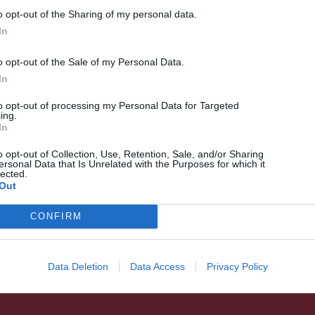
o opt-out of the Sharing of my personal data.
In
o opt-out of the Sale of my Personal Data.
In
to opt-out of processing my Personal Data for Targeted
ing.
In
HÍRLISTA
o opt-out of Collection, Use, Retention, Sale, and/or Sharing
Tehetségkutató és
ersonal Data that Is Unrelated with the Purposes for which it
lected.
szereplőválogatás
Out
CONFIRM
Data Deletion
Data Access
Privacy Policy