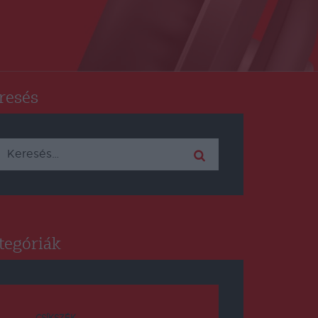
resés
Keresés:
tegóriák
CSÍKSZÉK