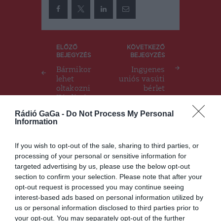
Bejegyzés
ELŐZŐ
KÖVETKEZŐ
BEJEGYZÉS
BEJEGYZÉS
navigáció
Bármikor
Ingyenes
lehet
uniós vasúti
oltakozni
bérlet
Kézdin is
Rádió GaGa -
Do Not Process My Personal
Information
Ez is érdekelheti
If you wish to opt-out of the sale, sharing to third parties, or
processing of your personal or sensitive information for
targeted advertising by us, please use the below opt-out
section to confirm your selection. Please note that after your
opt-out request is processed you may continue seeing
interest-based ads based on personal information utilized by
HÍRLISTA
us or personal information disclosed to third parties prior to
your opt-out. You may separately opt-out of the further