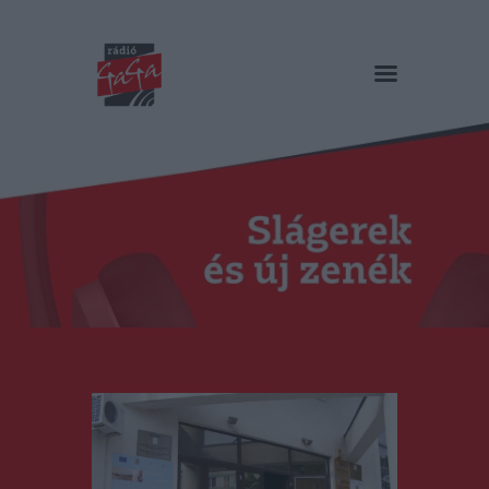
RÁDIÓ GAGA
Slágerek és új zenék
Főoldal
Műsorok
Hírlista
Duma Duba
Podcast és videók
Stáb
Galéria
Kapcsolat
RO