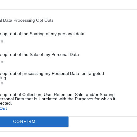
KÖVETKEZŐ BEJEGYZÉS
Jelenleg 14 ezer fiola
l Data Processing Opt Outs
remdesivir van készleten
Romániában
o opt-out of the Sharing of my personal data.
In
o opt-out of the Sale of my Personal Data.
In
to opt-out of processing my Personal Data for Targeted
ing.
In
o opt-out of Collection, Use, Retention, Sale, and/or Sharing
ersonal Data that Is Unrelated with the Purposes for which it
lected.
Out
HÍRLISTA
CONFIRM
Szülésfelkészítő indul
apáknak