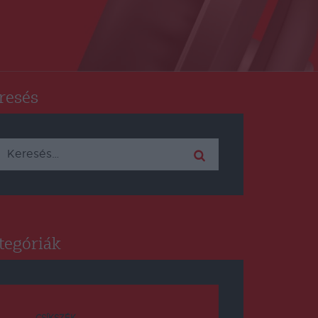
resés
Keresés:
tegóriák
CSÍKSZÉK