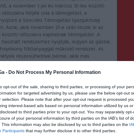
ő, a november 1-jei és március 31-ike közötti
 időszakra ítéljék oda a támogatást, a
újtani a Szociális Támogatási Igazgatóság
n. Azok, akik november 21-e után teszik le az
 közötti időszakra kaphatnak támogatást. A
használt rendszerhez nyújtják, legyen az gázzal,
ve folyékony fűtőanyaggal működő rendszer, és
mélyek részesülhetnek benne, akik más
k fűtéséhez. Azok a családok folyamodhatnak a
havi átlagjövedelem nem haladja meg az 1 386
Ga -
Do Not Process My Personal Information
ek esetében havi 2 053 lej. A fűtéstámogatás
 számlán lesz feltüntetve. A fűtéstámogatáshoz
to opt-out of the sale, sharing to third parties, or processing of your per
álható az önkormányzat oldalán.
formation for targeted advertising by us, please use the below opt-out s
r selection. Please note that after your opt-out request is processed y
eing interest-based ads based on personal information utilized by us or
disclosed to third parties prior to your opt-out. You may separately opt-
losure of your personal information by third parties on the IAB’s list of
. This information may also be disclosed by us to third parties on the
IA
Participants
that may further disclose it to other third parties.