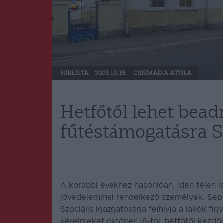
HÍRLISTA
2021.10.15.
CSIZMADIA ATTILA
Hetfőtől lehet bead
fűtéstámogatásra 
A korábbi évekhez hasonlóan, idén télen 
jövedelemmel rendelkező személyek. Seps
Szociális Igazgatósága felhívja a lakók f
kérelmeket október 18-tól, hétfőtől kezdő