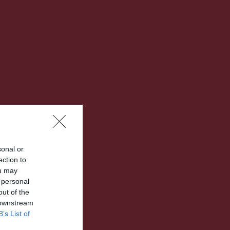
sonal or
ection to
ou may
 personal
out of the
 downstream
B’s List of