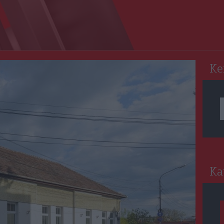
RO
Ke
Ka