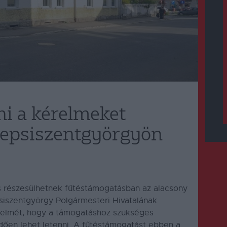
ni a kérelmeket
Sepsiszentgyörgyön
is részesülhetnek fűtéstámogatásban az alacsony
iszentgyörgy Polgármesteri Hivatalának
igyelmét, hogy a támogatáshoz szükséges
dően lehet letenni. A fűtéstámogatást ebben a