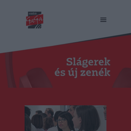
RÁDIÓ GAGA
Slágerek és új zenék
Főoldal
Műsorok
Hírlista
Duma Duba
Podcast és videók
Stáb
Galéria
Kapcsolat
RO