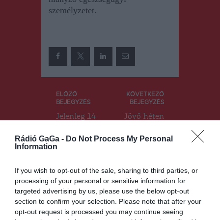
személyzetet.
Bejegyzés
ELŐZŐ
KÖVETKEZŐ
BEJEGYZÉS
BEJEGYZÉS
navigáció
Jelenleg 14
Jövő héten
ezer fiola
12.700 adag
remdesivir
monoklonáli
Rádió GaGa -
Do Not Process My Personal
van
s antitestet
Information
készleten
küld
Romániában
Németorszá
If you wish to opt-out of the sale, sharing to third parties, or
g
processing of your personal or sensitive information for
Romániába
targeted advertising by us, please use the below opt-out
section to confirm your selection. Please note that after your
opt-out request is processed you may continue seeing