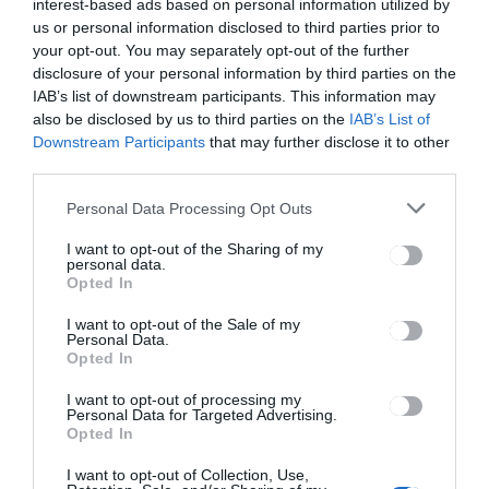
Ez is érdekelheti
interest-based ads based on personal information utilized by
us or personal information disclosed to third parties prior to
your opt-out. You may separately opt-out of the further
disclosure of your personal information by third parties on the
IAB’s list of downstream participants. This information may
HÍRLISTA
also be disclosed by us to third parties on the
IAB’s List of
Jegyzékbe veszik a
Downstream Participants
that may further disclose it to other
menekültszállásokat
third parties.
Háromszéken
Personal Data Processing Opt Outs
I want to opt-out of the Sharing of my
personal data.
Opted In
I want to opt-out of the Sale of my
Personal Data.
Opted In
CSÍKSZÉK
HÍRLISTA
,
Gazdanapra készülnek
I want to opt-out of processing my
Personal Data for Targeted Advertising.
Csíkszentsimonban
Opted In
I want to opt-out of Collection, Use,