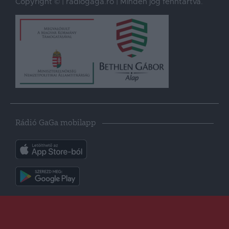
Copyright © | radiogaga.ro | Minden jog fenntartva.
Rádió GaGa mobilapp