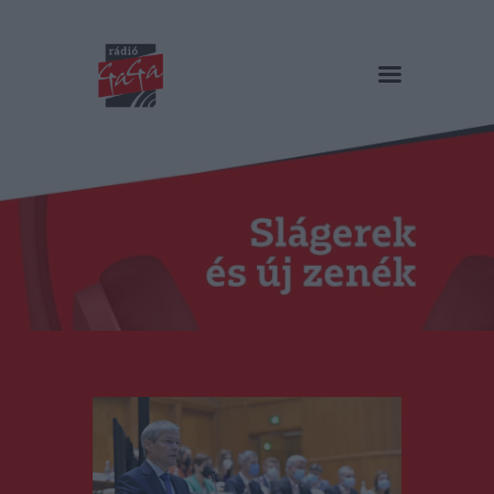
RÁDIÓ GAGA
Slágerek és új zenék
Főoldal
Műsorok
Hírlista
Duma Duba
Podcast és videók
Stáb
Galéria
Kapcsolat
RO