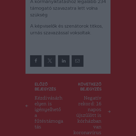
A kormányiktatáshoz legalább 234
támogató szavazatra lett volna
szükség
A képviselők és szenátorok titkos,
urnás szavazással voksoltak.
Bejegyzés
ELŐZŐ
KÖVETKEZŐ
BEJEGYZÉS
BEJEGYZÉS
navigáció
Kézdivásárh
Negatív
elyen is
rekord: 16
igényelhető
napos
a
újszülött is
fűtéstámoga
kórházban
tás
van
koronavírus