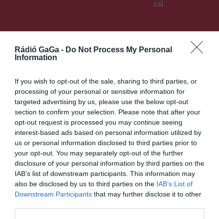
sal
Ez is érdekelheti
Rádió GaGa -
Do Not Process My Personal
Information
If you wish to opt-out of the sale, sharing to third parties, or
processing of your personal or sensitive information for
HÍRLISTA
targeted advertising by us, please use the below opt-out
Sikeres lesz a bölcsőde-
section to confirm your selection. Please note that after your
program
opt-out request is processed you may continue seeing
interest-based ads based on personal information utilized by
us or personal information disclosed to third parties prior to
your opt-out. You may separately opt-out of the further
disclosure of your personal information by third parties on the
IAB’s list of downstream participants. This information may
also be disclosed by us to third parties on the
IAB’s List of
Downstream Participants
that may further disclose it to other
third parties.
HÁROMSZÉK
HÍRLISTA
,