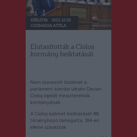
HÍRLISTA
2021.10.20.
CSIZMADIA ATTILA
Elutasították a Cioloș
kormány beiktatását
Nem szavazott bizalmat a
parlament szerdai ülésén Dacian
Cioloş kijelölt miniszterelnök
kormányának.
A Cioloş-kabinet beiktatását 88
törvényhozó támogatta, 184-en
ellene szavaztak.