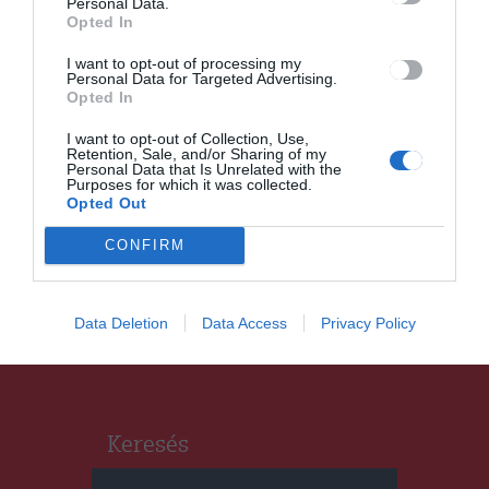
Personal Data.
Opted In
I want to opt-out of processing my
Personal Data for Targeted Advertising.
Opted In
I want to opt-out of Collection, Use,
Retention, Sale, and/or Sharing of my
HÍRLISTA
Personal Data that Is Unrelated with the
Purposes for which it was collected.
Gheorghiță elárulta, hogy
Opted Out
mikortól adnák az oltás
CONFIRM
harmadik dózisát
Data Deletion
Data Access
Privacy Policy
Keresés