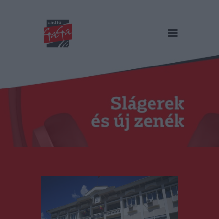
RÁDIÓ GAGA
Slágerek és új zenék
Főoldal
Műsorok
Hírlista
Duma Duba
Podcast és videók
Stáb
Galéria
Kapcsolat
RO