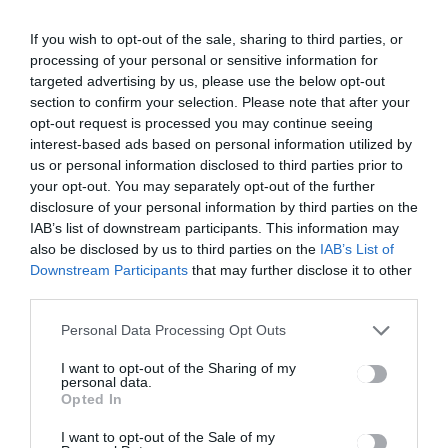
BEJEGYZÉS
BEJEGYZÉS
navigáció
A
Elfogadta a
If you wish to opt-out of the sale, sharing to third parties, or
közvilágítás
kormány a
processing of your personal or sensitive information for
energiahaté
korlátozó
targeted advertising by us, please use the below opt-out
konyságána
intézkedése
section to confirm your selection. Please note that after your
k növelését
k
opt-out request is processed you may continue seeing
célzó
bevezetését,
interest-based ads based on personal information utilized by
program
amelyek
indult
hétfőtől
us or personal information disclosed to third parties prior to
lépnek
your opt-out. You may separately opt-out of the further
érvénybe
disclosure of your personal information by third parties on the
IAB’s list of downstream participants. This information may
also be disclosed by us to third parties on the
IAB’s List of
Downstream Participants
that may further disclose it to other
Ez is érdekelheti
third parties.
Personal Data Processing Opt Outs
I want to opt-out of the Sharing of my
personal data.
Opted In
HÍRLISTA
154 aktív eset a megyében
I want to opt-out of the Sale of my