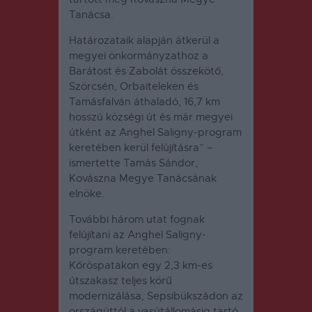
Tanácsa.
Határozataik alapján átkerül a
megyei önkormányzathoz a
Barátost és Zabolát összekötő,
Szörcsén, Orbaiteleken és
Tamásfalván áthaladó, 16,7 km
hosszú községi út és már megyei
útként az Anghel Saligny-program
keretében kerül felújításra” –
ismertette Tamás Sándor,
Kovászna Megye Tanácsának
elnöke.
További három utat fognak
felújítani az Anghel Saligny-
program keretében:
Kőröspatakon egy 2,3 km-es
útszakasz teljes körű
modernizálása, Sepsibükszádon az
országúttól a vasútállomásig tartó