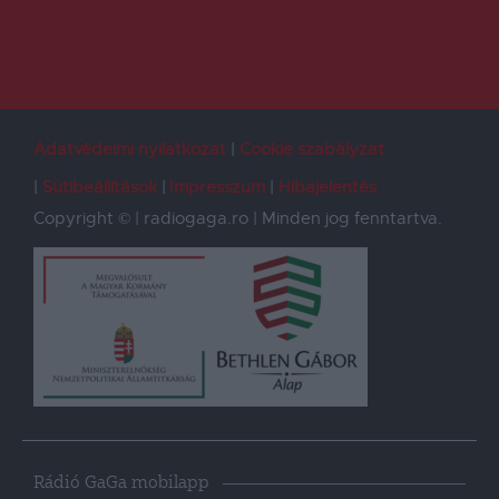
Adatvédelmi nyilatkozat
Cookie szabályzat
Sütibeállítások
Impresszum
Hibajelentés
Copyright © | radiogaga.ro | Minden jog fenntartva.
Rádió GaGa mobilapp