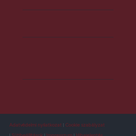
Adatvédelmi nyilatkozat
Cookie szabályzat
Sütibeállítások
Impresszum
Hibajelentés