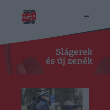
RÁDIÓ GAGA
Slágerek és új zenék
Főoldal
Műsorok
Hírlista
Duma Duba
Podcast és videók
Stáb
Galéria
Kapcsolat
RO