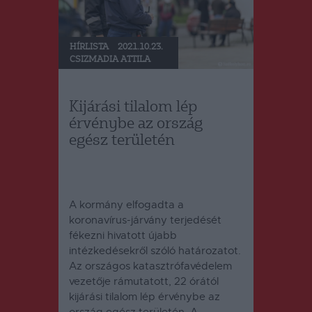
HÍRLISTA
2021.10.23.
CSIZMADIA ATTILA
Kijárási tilalom lép
érvénybe az ország
egész területén
A kormány elfogadta a
koronavírus-járvány terjedését
fékezni hivatott újabb
intézkedésekről szóló határozatot.
Az országos katasztrófavédelem
vezetője rámutatott, 22 órától
kijárási tilalom lép érvénybe az
ország egész területén. A