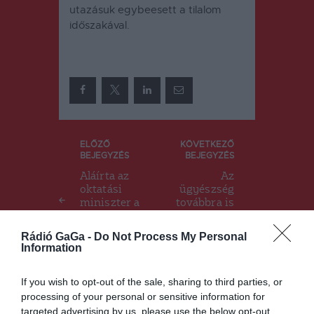
utazásuk egybeesett a tilalom
időszakával.
Bejegyzés
ELŐZŐ
KÖVETKEZŐ
BEJEGYZÉS
BEJEGYZÉS
navigáció
Aláírta az
Az
oktatási
ügyészség
miniszter a
továbbra is
kéthetes
úgy látja,
vakációról
hogy nem
Rádió GaGa -
Do Not Process My Personal
szóló
volt
Information
rendeletet
erőszakos
és
If you wish to opt-out of the sale, sharing to third parties, or
gyűlöletkelt
processing of your personal or sensitive information for
ő az
úzvölgyi
targeted advertising by us, please use the below opt-out