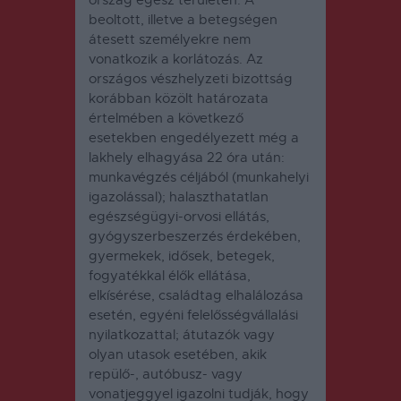
beoltott, illetve a betegségen
átesett személyekre nem
vonatkozik a korlátozás. Az
országos vészhelyzeti bizottság
korábban közölt határozata
értelmében a következő
esetekben engedélyezett még a
lakhely elhagyása 22 óra után:
munkavégzés céljából (munkahelyi
igazolással); halaszthatatlan
egészségügyi-orvosi ellátás,
gyógyszerbeszerzés érdekében,
gyermekek, idősek, betegek,
fogyatékkal élők ellátása,
elkísérése, családtag elhalálozása
esetén, egyéni felelősségvállalási
nyilatkozattal; átutazók vagy
olyan utasok esetében, akik
repülő-, autóbusz- vagy
vonatjeggyel igazolni tudják, hogy