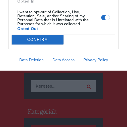
Nemcsak orvosi, emberi
Opted In
bravúr is az, ahogyan egy
I want to opt-out of Collection, Use,
fiatal életét megmentették a
Retention, Sale, and/or Sharing of my
csíkszeredai kórházban
Personal Data that Is Unrelated with the
Purposes for which it was collected.
Opted Out
CONFIRM
Data Deletion
Data Access
Privacy Policy
Keresés
Keresés:
Kategóriák