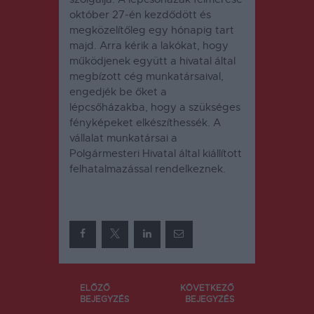
október 27-én kezdődött és
megközelítőleg egy hónapig tart
majd. Arra kérik a lakókat, hogy
működjenek együtt a hivatal által
megbízott cég munkatársaival,
engedjék be őket a
lépcsőházakba, hogy a szükséges
fényképeket elkészíthessék. A
vállalat munkatársai a
Polgármesteri Hivatal által kiállított
felhatalmazással rendelkeznek.
Bejegyzés
ELŐZŐ
KÖVETKEZŐ
BEJEGYZÉS
BEJEGYZÉS
navigáció