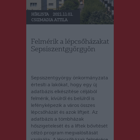
HÍRLISTA
2021.11.01.
CSIZMADIA ATTILA
Felmérik a lépcsőházakat
Sepsiszentgyörgyön
Sepsiszentgyörgy önkormányzata
értesíti a lakókat, hogy egy új
adatbázis elkészítése céljából
felmérik, kívülről és belülről is
lefényképezik a város összes
lépcsőházát és azok liftjeit. Az
adatbázis a tömbházak
hőszigetelesét és a liftek bővítését
célzó program megvalósítását
szolgálja. A lépcsőházak felmérése