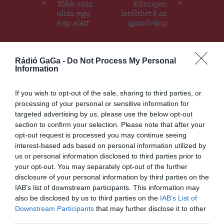
Több száz
Könnyen
oltás egy
letölthető az
nap alatt
igazolvány
Rádió GaGa -
Do Not Process My Personal
Ez is érdekelheti
Information
If you wish to opt-out of the sale, sharing to third parties, or
processing of your personal or sensitive information for
targeted advertising by us, please use the below opt-out
HÍRLISTA
section to confirm your selection. Please note that after your
Van hely a szentgyörgyi
opt-out request is processed you may continue seeing
oltóközpontokban
interest-based ads based on personal information utilized by
us or personal information disclosed to third parties prior to
your opt-out. You may separately opt-out of the further
disclosure of your personal information by third parties on the
IAB’s list of downstream participants. This information may
also be disclosed by us to third parties on the
IAB’s List of
Downstream Participants
that may further disclose it to other
third parties.