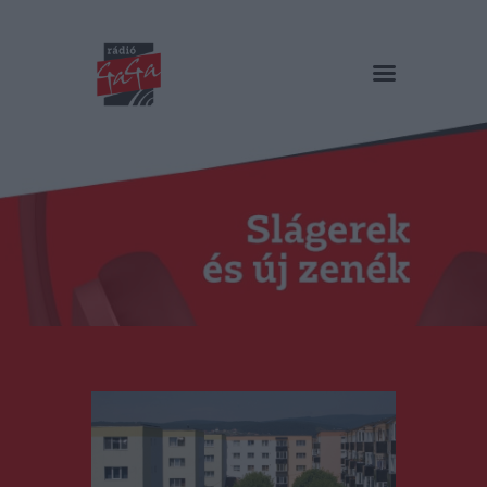
RÁDIÓ GAGA
Slágerek és új zenék
Főoldal
Műsorok
Hírlista
Duma Duba
Podcast és videók
Stáb
Galéria
Kapcsolat
RO