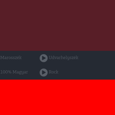
Marosszék
Udvarhelyszék
100% Magyar
Rock