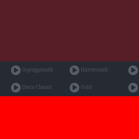
Gyergyószék
Háromszék
Disco Classic
Gold