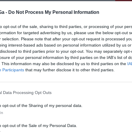
Ga -
Do Not Process My Personal Information
to opt-out of the sale, sharing to third parties, or processing of your per
formation for targeted advertising by us, please use the below opt-out s
KÖVETKEZŐ BEJEGYZÉS
r selection. Please note that after your opt-out request is processed y
Ugyanazok az állások vannak
eing interest-based ads based on personal information utilized by us or
disclosed to third parties prior to your opt-out. You may separately opt-
losure of your personal information by third parties on the IAB’s list of
. This information may also be disclosed by us to third parties on the
IA
Participants
that may further disclose it to other third parties.
l Data Processing Opt Outs
o opt-out of the Sharing of my personal data.
In
o opt-out of the Sale of my Personal Data.
HÍRLISTA