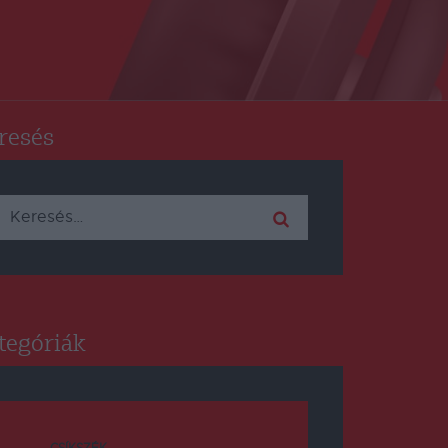
resés
Keresés:
tegóriák
CSÍKSZÉK