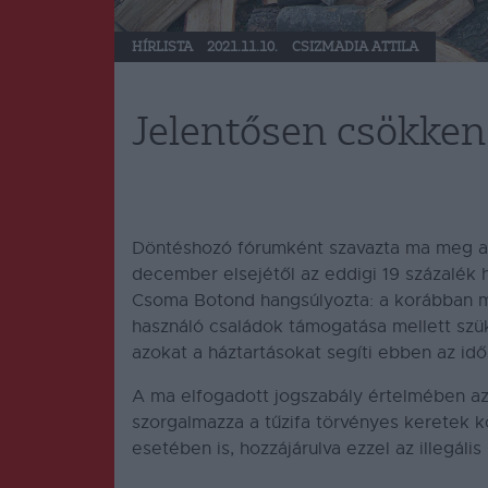
HÍRLISTA
2021.11.10.
CSIZMADIA ATTILA
Jelentősen csökken 
Döntéshozó fórumként szavazta ma meg a 
december elsejétől az eddigi 19 százalék he
Csoma Botond hangsúlyozta: a korábban me
használó családok támogatása mellett szük
azokat a háztartásokat segíti ebben az id
A ma elfogadott jogszabály értelmében az
szorgalmazza a tűzifa törvényes keretek 
esetében is, hozzájárulva ezzel az illegáli