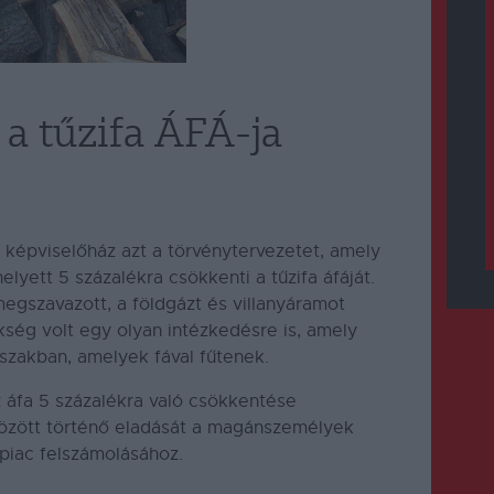
a tűzifa ÁFÁ-ja
képviselőház azt a törvénytervezetet, amely
lyett 5 százalékra csökkenti a tűzifa áfáját.
gszavazott, a földgázt és villanyáramot
ség volt egy olyan intézkedésre is, amely
őszakban, amelyek fával fűtenek.
 áfa 5 százalékra való csökkentése
között történő eladását a magánszemélyek
s piac felszámolásához.