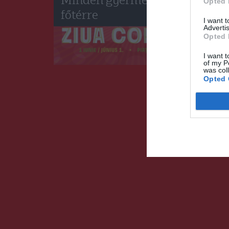
Minden gyermeket várnak a
Opted 
főtérre
I want 
Advertis
Opted 
I want t
of my P
was col
Opted 