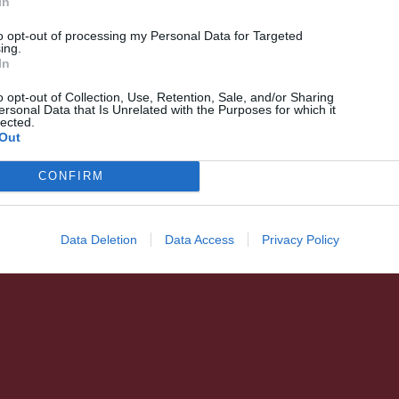
In
Önkénteseket keresnek
to opt-out of processing my Personal Data for Targeted
ing.
In
o opt-out of Collection, Use, Retention, Sale, and/or Sharing
ersonal Data that Is Unrelated with the Purposes for which it
lected.
Out
CONFIRM
Data Deletion
Data Access
Privacy Policy