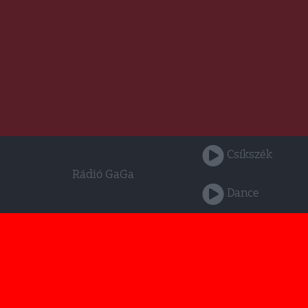
Csíkszék
Rádió GaGa
Dance