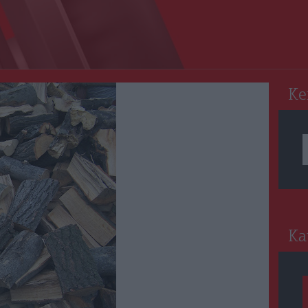
RO
Ke
Ka