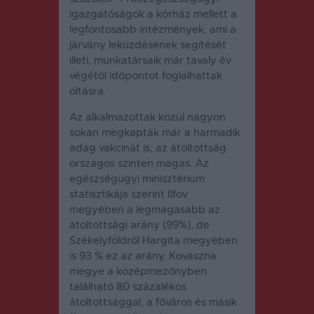
igazgatóságok a kórház mellett a
legfontosabb intézmények, ami a
járvány leküzdésének segítését
illeti, munkatársaik már tavaly év
végétől időpontot foglalhattak
oltásra.
Az alkalmazottak közül nagyon
sokan megkapták már a harmadik
adag vakcinát is, az átoltottság
országos szinten magas. Az
egészségügyi minisztérium
statisztikája szerint Ilfov
megyében a legmagasabb az
átoltottsági arány (99%), de
Székelyföldről Hargita megyében
is 93 % ez az arány. Kovászna
megye a középmezőnyben
található 80 százalékos
átoltottsággal, a főváros és másik