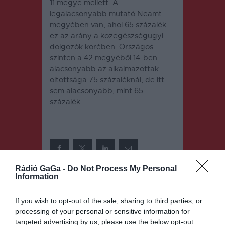
11 megye mellett. A
legalacsonyabb mutató Neamt
megyében van, ahol 65 százalék
ez az arány a közegészségügyi
dolgozók körében. Országos
szinten a 42 megyéből 14-ben
alacsonyabb az alkalmazottak
oltottsága 75 százaléknál, de itt
sem alacsonyabb, mint 65
százalék.
Rádió GaGa -
Do Not Process My Personal
Information
Bejegyzés
ELŐZŐ
KÖVETKEZŐ
BEJEGYZÉS
BEJEGYZÉS
If you wish to opt-out of the sale, sharing to third parties, or
navigáció
Sokszínűség
Lassan, de
processing of your personal or sensitive information for
és
növekszik
targeted advertising by us, please use the below opt-out