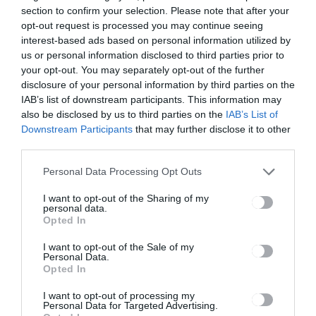
egyenlőség
az oltakozók
section to confirm your selection. Please note that after your
száma
opt-out request is processed you may continue seeing
interest-based ads based on personal information utilized by
us or personal information disclosed to third parties prior to
your opt-out. You may separately opt-out of the further
Ez is érdekelheti
disclosure of your personal information by third parties on the
IAB’s list of downstream participants. This information may
also be disclosed by us to third parties on the
IAB’s List of
Downstream Participants
that may further disclose it to other
GYERGYÓSZÉK
HÍRLISTA
,
third parties.
Lehetőség van a
Personal Data Processing Opt Outs
fűtésszolgáltatás
elindításának igénylésére
I want to opt-out of the Sharing of my
personal data.
Opted In
I want to opt-out of the Sale of my
Personal Data.
Opted In
I want to opt-out of processing my
HÍRLISTA
Personal Data for Targeted Advertising.