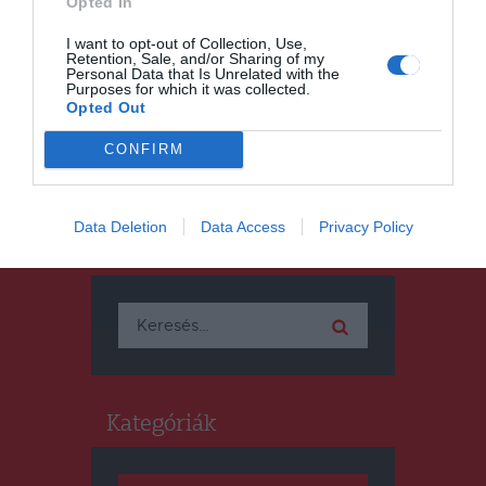
Opted In
Tovább gurul a Duma Duba –
következő állomásunk
I want to opt-out of Collection, Use,
Retention, Sale, and/or Sharing of my
Csíkszeredában a Székelykör
Personal Data that Is Unrelated with the
Purposes for which it was collected.
Opted Out
CONFIRM
Data Deletion
Data Access
Privacy Policy
Keresés
Keresés:
Kategóriák