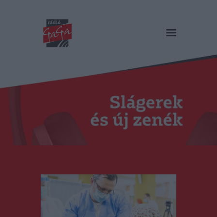
RÁDIÓ GAGA
Slágerek és új zenék
Főoldal
Műsorok
Hírlista
Duma Duba
Podcast és videók
Stáb
Galéria
Kapcsolat
RO