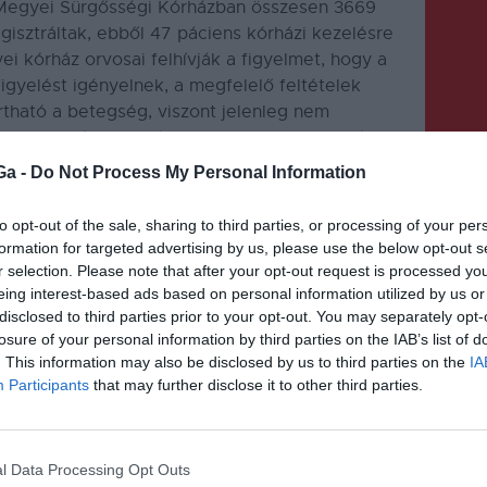
f Megyei Sürgősségi Kórházban összesen 3669
isztráltak, ebből 47 páciens kórházi kezelésre
ei kórház orvosai felhívják a figyelmet, hogy a
igyelést igényelnek, a megfelelő feltételek
rtható a betegség, viszont jelenleg nem
l 460 millió ember él együtt a cukorbetegség
tt étrend, gyakori testmozgás és a dohányzás
Ga -
Do Not Process My Personal Information
élyét a 2-es típusú cukorbetegség
to opt-out of the sale, sharing to third parties, or processing of your per
formation for targeted advertising by us, please use the below opt-out s
r selection. Please note that after your opt-out request is processed y
eing interest-based ads based on personal information utilized by us or
disclosed to third parties prior to your opt-out. You may separately opt-
losure of your personal information by third parties on the IAB’s list of
. This information may also be disclosed by us to third parties on the
IA
Participants
that may further disclose it to other third parties.
KÖVETKEZŐ BEJEGYZÉS
25 új eset a megyéből
l Data Processing Opt Outs