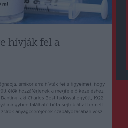
 hívják fel a
napja, amikor arra hívták fel a figyelmet, hogy
ütt élők hozzáférjenek a megfelelő kezeléshez.
Banting, aki Charles Best tudóssal együtt, 1922-
nyálmirigyben található béta-sejtek által termelt
s zsírok anyagcseréjének szabályozásában vesz