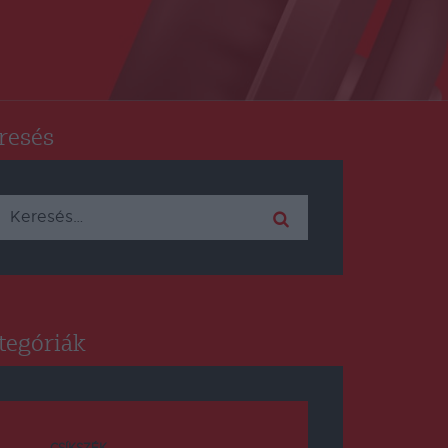
resés
Keresés:
tegóriák
CSÍKSZÉK