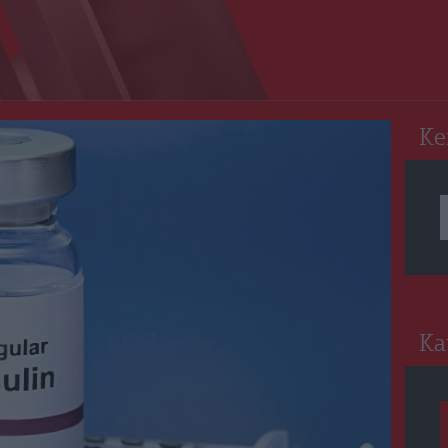
RO
Ke
Ka