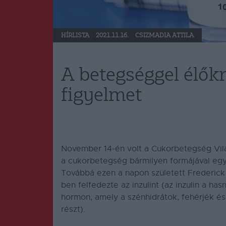
HÍRLISTA
2021.11.16.
CSIZMADIA ATTILA
A betegséggel élőkre
figyelmet
November 14-én volt a Cukorbetegség Világ
a cukorbetegség bármilyen formájával egy
Továbbá ezen a napon született Frederick 
ben felfedezte az inzulint (az inzulin a has
hormon, amely a szénhidrátok, fehérjék é
részt).