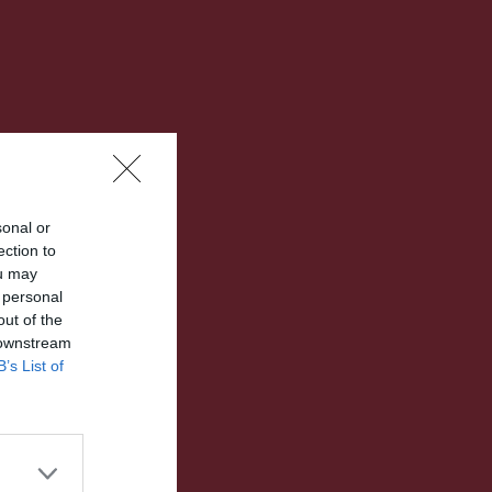
sonal or
ection to
ou may
 personal
out of the
 downstream
B’s List of