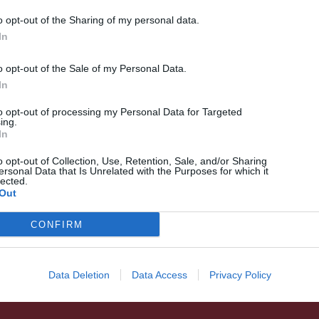
o opt-out of the Sharing of my personal data.
In
o opt-out of the Sale of my Personal Data.
In
to opt-out of processing my Personal Data for Targeted
ing.
In
HÍRLISTA
o opt-out of Collection, Use, Retention, Sale, and/or Sharing
Kiemelt nemzeti érték
ersonal Data that Is Unrelated with the Purposes for which it
lected.
kategória a székelykapu
Out
CONFIRM
Data Deletion
Data Access
Privacy Policy