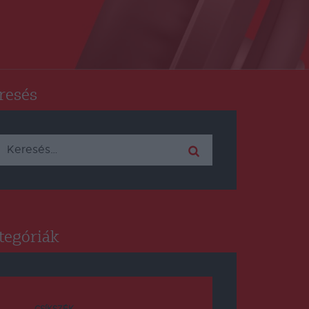
resés
Keresés:
tegóriák
CSÍKSZÉK