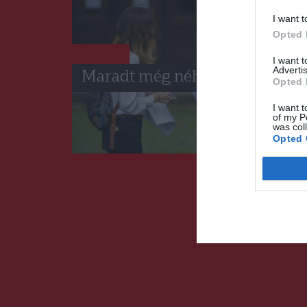
I want t
Opted 
HÍRLISTA
I want 
Advertis
Maradt még néhány hely
Opted 
I want t
of my P
was col
Opted 