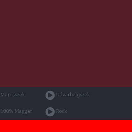
Marosszék
Udvarhelyszék
100% Magyar
Rock