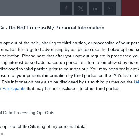
Ga -
Do Not Process My Personal Information
KÖVETKEZŐ BEJEGYZÉS
Megnyitották tegnap délután
to opt-out of the sale, sharing to third parties, or processing of your per
formation for targeted advertising by us, please use the below opt-out s
az A3-as észak-erdélyi
r selection. Please note that after your opt-out request is processed y
autópálya Nyárádtő és
eing interest-based ads based on personal information utilized by us or
Marosvásárhely közötti
disclosed to third parties prior to your opt-out. You may separately opt-
losure of your personal information by third parties on the IAB’s list of
szakaszát
. This information may also be disclosed by us to third parties on the
IA
Participants
that may further disclose it to other third parties.
l Data Processing Opt Outs
o opt-out of the Sharing of my personal data.
In