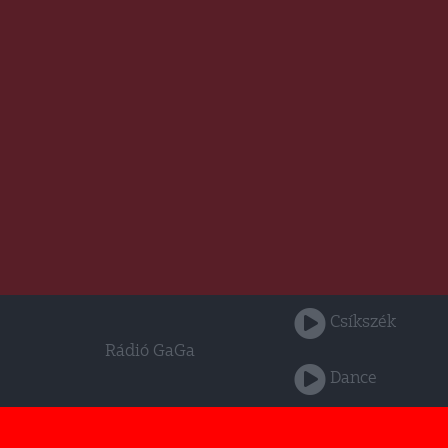
Csíkszék
Rádió GaGa
Dance