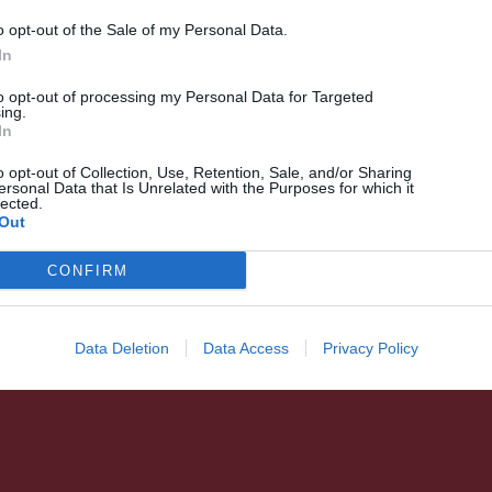
o opt-out of the Sale of my Personal Data.
In
HÍRLISTA
to opt-out of processing my Personal Data for Targeted
ing.
Önkénteseket várnak
In
o opt-out of Collection, Use, Retention, Sale, and/or Sharing
ersonal Data that Is Unrelated with the Purposes for which it
lected.
Out
CONFIRM
Data Deletion
Data Access
Privacy Policy