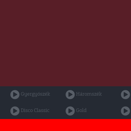
Gyergyószék
Háromszék
Disco Classic
Gold