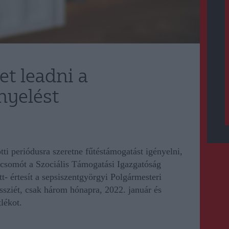
t leadni a
nyelést
ti periódusra szeretne fűtéstámogatást igényelni,
atcsomót a Szociális Támogatási Igazgatóság
tt-
értesít a sepsiszentgyörgyi Polgármesteri
ssziét, csak három hónapra, 2022. január és
lékot.