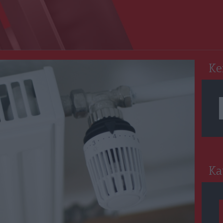
RO
Ke
Ka