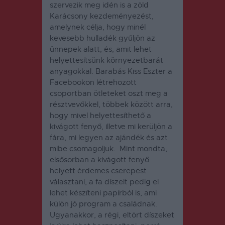
szervezik meg idén is a zöld
Karácsony kezdeményezést,
amelynek célja, hogy minél
kevesebb hulladék gyűljön az
ünnepek alatt, és, amit lehet
helyettesítsünk környezetbarát
anyagokkal. Barabás Kiss Eszter a
Facebookon létrehozott
csoportban ötleteket oszt meg a
résztvevőkkel, többek között arra,
hogy mivel helyettesíthető a
kivágott fenyő, illetve mi kerüljön a
fára, mi legyen az ajándék és azt
mibe csomagoljuk. Mint mondta,
elsősorban a kivágott fenyő
helyett érdemes cserepest
választani, a fa díszeit pedig el
lehet készíteni papírból is, ami
külön jó program a családnak.
Ugyanakkor, a régi, eltört díszeket