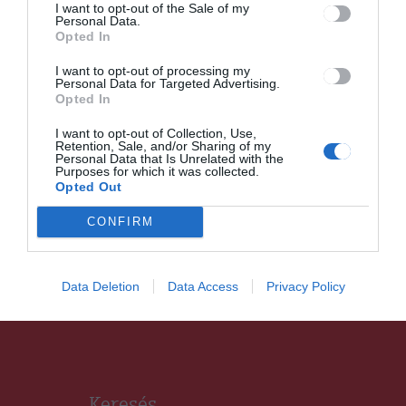
I want to opt-out of the Sale of my
időszakot az oktatási
Personal Data.
Opted In
miniszter
I want to opt-out of processing my
Personal Data for Targeted Advertising.
Opted In
I want to opt-out of Collection, Use,
Retention, Sale, and/or Sharing of my
Personal Data that Is Unrelated with the
Purposes for which it was collected.
CSÍKSZÉK
HÍRLISTA
,
Opted Out
Drograzzia Csíkszeredában és
környékén értékesített
CONFIRM
kábítószerek miatt
Data Deletion
Data Access
Privacy Policy
Keresés