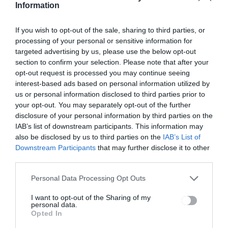
Information
If you wish to opt-out of the sale, sharing to third parties, or
processing of your personal or sensitive information for
targeted advertising by us, please use the below opt-out
section to confirm your selection. Please note that after your
opt-out request is processed you may continue seeing
Bejegyzés
ELŐZŐ
KÖVETKEZŐ
interest-based ads based on personal information utilized by
BEJEGYZÉS
BEJEGYZÉS
navigáció
us or personal information disclosed to third parties prior to
30 új
11 új eset a
your opt-out. You may separately opt-out of the further
oltakozó egy
megyéből
disclosure of your personal information by third parties on the
nap alatt
IAB’s list of downstream participants. This information may
also be disclosed by us to third parties on the
IAB’s List of
Downstream Participants
that may further disclose it to other
third parties.
Ez is érdekelheti
Personal Data Processing Opt Outs
I want to opt-out of the Sharing of my
personal data.
HÍRLISTA
Opted In
Meghosszabbítaná a tanítási