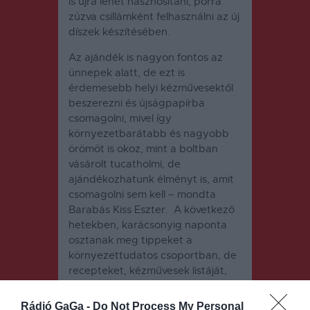
is újra lehet hasznosítani, porrá
zúzva csillámként felhasználni az új
díszek készítésében.
Az ajándék is nagyon fontos az
ünnepek alatt, de ezt is
érdemesebb helyi kézművesektől
beszerezni és újságpapírba
csomagolni, mivel így
környezetbarátabb és nagyobb
örömöt is okoz, mint a boltban
vásárolt tucatholmi, de
ajándékozhatunk élményt is, amit
csomagolni sem kell – mondta
Barabás Kiss Eszter. A következő
hetekben, karácsonyig naponta
osztanak meg tippeket a
környezettudatos csoportban, de
recepteket, kézművesek listáját,
ajándéktippeket is közölnek a
tagokkal.
Rádió GaGa -
Do Not Process My Personal