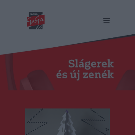
RÁDIÓ GAGA
Slágerek és új zenék
Főoldal
Műsorok
Hírlista
Duma Duba
Podcast és videók
Stáb
Galéria
Kapcsolat
RO