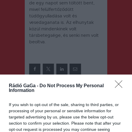
de egy napot sem töltött bent,
mivel felülfertőződött
tüdőgyulladása volt és
vesedaganata is. Az elhunytak
közül mindenkinek volt
társbetegsége, és senki nem volt
beoltva.
Rádió GaGa -
Do Not Process My Personal
Information
Bejegyzés
ELŐZŐ
KÖVETKEZŐ
BEJEGYZÉS
BEJEGYZÉS
navigáció
If you wish to opt-out of the sale, sharing to third parties, or
Kevesen, de
Kórházi
processing of your personal or sensitive information for
kérik az
visszarende
oltást
ződésre
targeted advertising by us, please use the below opt-out
készülnek
section to confirm your selection. Please note that after your
opt-out request is processed you may continue seeing