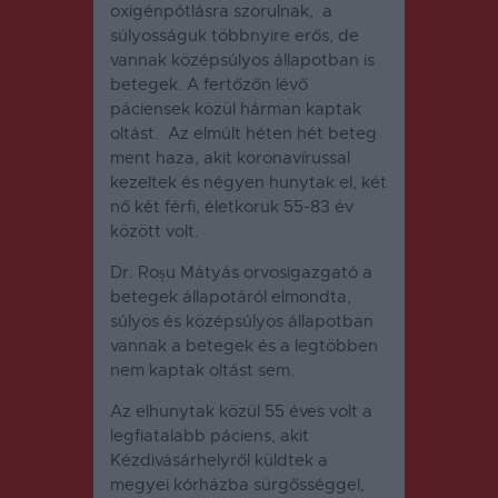
oxigénpótlásra szorulnak, a
súlyosságuk többnyire erős, de
vannak középsúlyos állapotban is
betegek. A fertőzőn lévő
páciensek közül hárman kaptak
oltást. Az elmúlt héten hét beteg
ment haza, akit koronavírussal
kezeltek és négyen hunytak el, két
nő két férfi, életkoruk 55-83 év
között volt.
Dr. Roșu Mátyás orvosigazgató a
betegek állapotáról elmondta,
súlyos és középsúlyos állapotban
vannak a betegek és a legtöbben
nem kaptak oltást sem.
Az elhunytak közül 55 éves volt a
legfiatalabb páciens, akit
Kézdivásárhelyről küldtek a
megyei kórházba sürgősséggel,