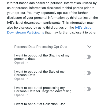
interest-based ads based on personal information utilized by
us or personal information disclosed to third parties prior to
Ez is érdekelheti
your opt-out. You may separately opt-out of the further
disclosure of your personal information by third parties on the
IAB’s list of downstream participants. This information may
also be disclosed by us to third parties on the
IAB’s List of
Downstream Participants
that may further disclose it to other
HÍRLISTA
third parties.
Ingyenesen buszozhatnak
nagyvárosokban az elemi
Personal Data Processing Opt Outs
osztályosok 2022 őszétől
I want to opt-out of the Sharing of my
personal data.
Opted In
I want to opt-out of the Sale of my
Personal Data.
Opted In
HÍRLISTA
I want to opt-out of processing my
B9-csúcstalálkozó: erősebb
Personal Data for Targeted Advertising.
NATO-jelenlétre van szükség
Opted In
a régióban
I want to opt-out of Collection, Use,