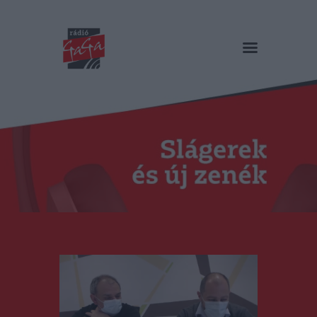
RÁDIÓ GAGA
Slágerek és új zenék
Főoldal
Műsorok
Hírlista
Duma Duba
Podcast és videók
Stáb
Galéria
Kapcsolat
RO