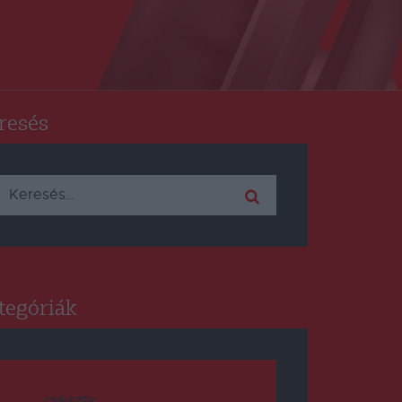
resés
Keresés:
tegóriák
CSÍKSZÉK