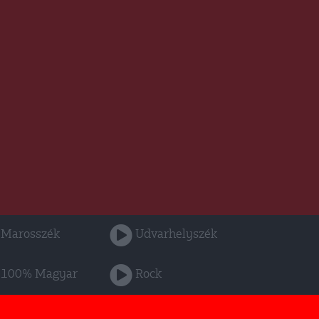
Marosszék
Udvarhelyszék
100% Magyar
Rock