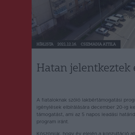
HÍRLISTA
2021.12.16.
CSIZMADIA ATTILA
Hatan jelentkeztek
A fiataloknak szóló lakbértámogatási pro
igénylések elbírálására december 20-ig ker
támogatást, ami az 5 napos leadási határi
program iránt.
Köszönjük, hogy év elején a konzultáció al