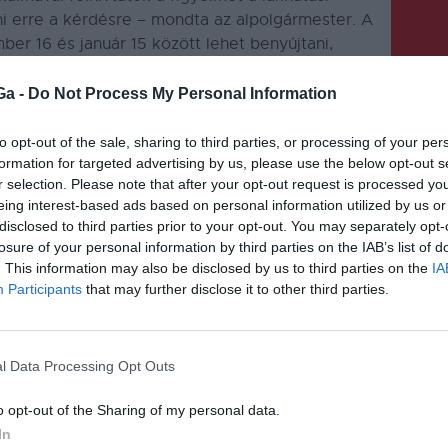
ni erre a kérdésre – mondta az alpolgármester. A
r 16 és január 15 között lehet benyújtani,
Ga -
Do Not Process My Personal Information
to opt-out of the sale, sharing to third parties, or processing of your per
formation for targeted advertising by us, please use the below opt-out s
r selection. Please note that after your opt-out request is processed y
eing interest-based ads based on personal information utilized by us or
KÖVETKEZŐ BEJEGYZÉS
disclosed to third parties prior to your opt-out. You may separately opt-
losure of your personal information by third parties on the IAB’s list of
Újraindul a járat
. This information may also be disclosed by us to third parties on the
IA
Participants
that may further disclose it to other third parties.
l Data Processing Opt Outs
o opt-out of the Sharing of my personal data.
In