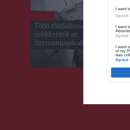
I want t
Opted 
HÍRLISTA
Több töltőállomáson is
I want 
Advertis
csökkentek az
Opted 
üzemanyagárak
I want t
of my P
was col
Opted 