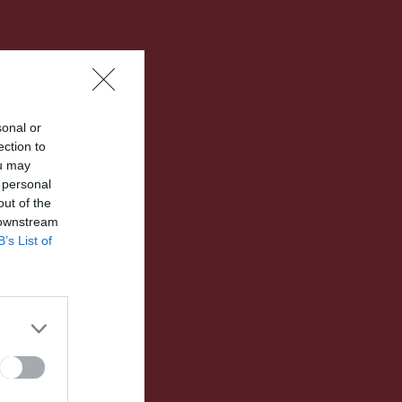
sonal or
ection to
ou may
 personal
out of the
 downstream
B’s List of