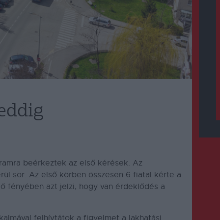
 eddig
gramra beérkeztek az első kérések. Az
ül sor. Az első körben összesen 6 fiatal kérte a
dő fényében azt jelzi, hogy van érdeklődés a
kalmával felhívtátok a figyelmet a lakhatási