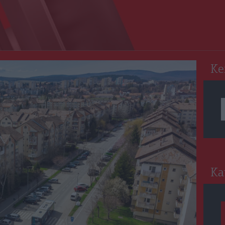
RO
Ke
Ka