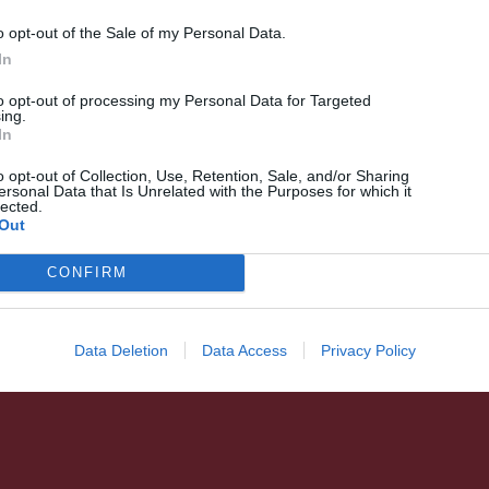
o opt-out of the Sale of my Personal Data.
In
HÍRLISTA
to opt-out of processing my Personal Data for Targeted
Foglaltak a kórházi ágyak
ing.
In
o opt-out of Collection, Use, Retention, Sale, and/or Sharing
ersonal Data that Is Unrelated with the Purposes for which it
lected.
Out
CONFIRM
Data Deletion
Data Access
Privacy Policy