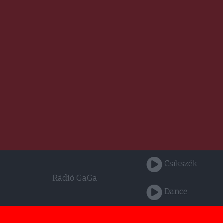
Csíkszék
Rádió GaGa
Dance