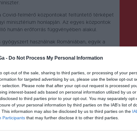
iniszter.
 a Covid-felmérő központokat feltüntető térképet
gyi minisztérium honlapján. Az egyes központok
lló humán erőforrás függvényében alakul.
is gyógyszert használnak Romániában, egyik a
azott Remdesivir, a másik a Favipiravir,
ntok adnak ki. Utóbbit a tervek szerint a
Ga -
Do Not Process My Personal Information
i fogják majd, ha sikerül nagy tételben
az egészségügyi miniszter.
to opt-out of the sale, sharing to third parties, or processing of your per
formation for targeted advertising by us, please use the below opt-out s
r selection. Please note that after your opt-out request is processed y
eing interest-based ads based on personal information utilized by us or
disclosed to third parties prior to your opt-out. You may separately opt-
losure of your personal information by third parties on the IAB’s list of
. This information may also be disclosed by us to third parties on the
IA
Participants
that may further disclose it to other third parties.
KÖVETKEZŐ BEJEGYZÉS
Jövő hét elejéig tízmillió