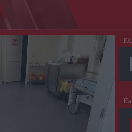
RO
Ke
Ka