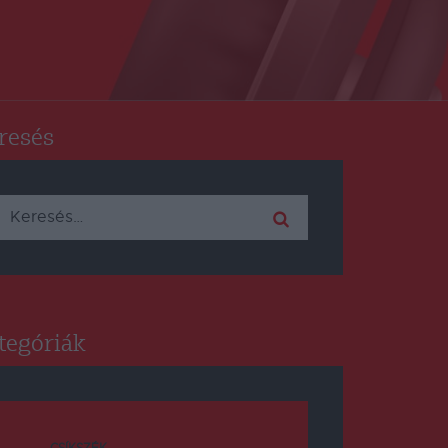
resés
Keresés:
tegóriák
CSÍKSZÉK