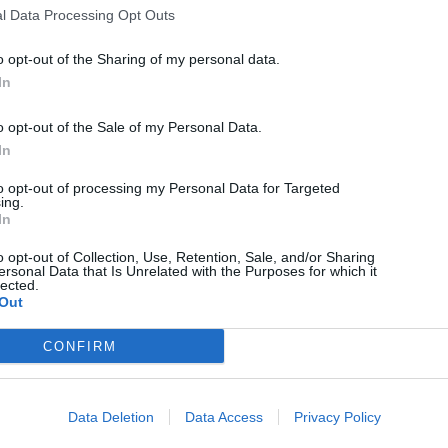
nyálteszt érkezik az iskolákba
l Data Processing Opt Outs
o opt-out of the Sharing of my personal data.
In
o opt-out of the Sale of my Personal Data.
In
to opt-out of processing my Personal Data for Targeted
ing.
In
o opt-out of Collection, Use, Retention, Sale, and/or Sharing
HÍRLISTA
ersonal Data that Is Unrelated with the Purposes for which it
lected.
Szentgyörgyön a Nép
Out
Ügyvédje
CONFIRM
Data Deletion
Data Access
Privacy Policy