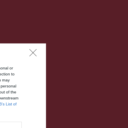
sonal or
ection to
ou may
 personal
out of the
 downstream
B’s List of