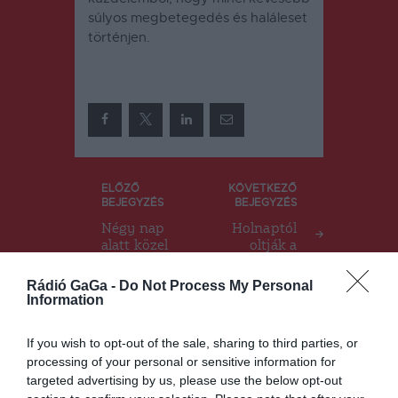
súlyos megbetegedés és haláleset
történjen.
Bejegyzés
ELŐZŐ
KÖVETKEZŐ
BEJEGYZÉS
BEJEGYZÉS
navigáció
Négy nap
Holnaptól
alatt közel
oltják a
egy
gyermekeke
ezrelékpontt
t is
Rádió GaGa -
Do Not Process My Personal
al
Information
növekedett
a
If you wish to opt-out of the sale, sharing to third parties, or
fertőzöttség
processing of your personal or sensitive information for
i mutató
targeted advertising by us, please use the below opt-out
Kovászna
megyében