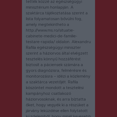
tették közzé az egészségügyi
minisztérium honlapján. A
szaktárca tájékoztatása szerint a
lista folyamatosan bővülni fog,
amely megtekintheto a
http://www.ms.ro/situatie-
cabinete-medici-de-familie-
testare-rapida/ oldalon. Alexandru
Rafila egészségügyi miniszter
szerint a háziorvos által elvégzett
tesztelés könnyű hozzáférést
biztosít a páciensek számára a
gyors diagnózisra, felmérésre és
monitorozásra – idézi a közlemény
a szaktárca vezetőjét. Rafila
köszöntet mondott a tesztelési
kampányhoz csatlakozó
háziorvosoknak, és arra bíztatta
őket, hogy vegyék ki a részüket a
járvány leküzdése ellen folytatott
küzdelemből, hogy minél kevesebb