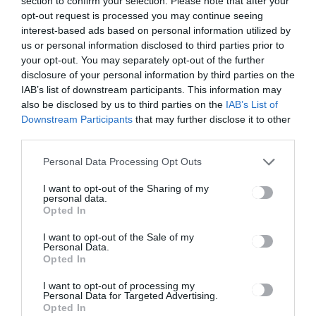
section to confirm your selection. Please note that after your
opt-out request is processed you may continue seeing
interest-based ads based on personal information utilized by
us or personal information disclosed to third parties prior to
Ez is érdekelheti
your opt-out. You may separately opt-out of the further
disclosure of your personal information by third parties on the
IAB’s list of downstream participants. This information may
also be disclosed by us to third parties on the
IAB’s List of
Downstream Participants
that may further disclose it to other
third parties.
HÍRLISTA
Még több lazítás
Personal Data Processing Opt Outs
I want to opt-out of the Sharing of my
personal data.
Opted In
I want to opt-out of the Sale of my
Personal Data.
Opted In
HÍRLISTA
I want to opt-out of processing my
Personal Data for Targeted Advertising.
Közel ötszáz civil és egyházi
Opted In