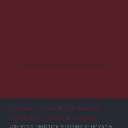
Adatvédelmi nyilatkozat
Cookie szabályzat
Sütibeállítások
Impresszum
Hibajelentés
Copyright © | radiogaga.ro | Minden jog fenntartva.