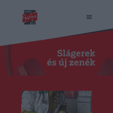
RÁDIÓ GAGA
Slágerek és új zenék
Főoldal
Műsorok
Hírlista
Duma Duba
Podcast és videók
Stáb
Galéria
Kapcsolat
RO