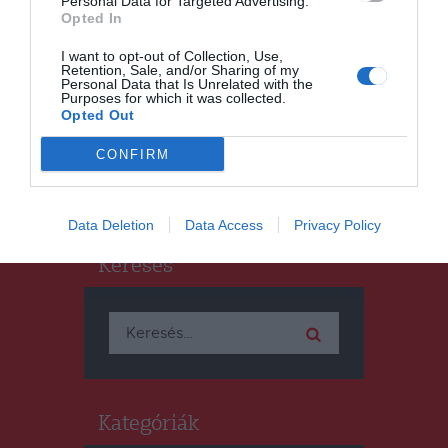
Personal Data for Targeted Advertising.
Opted In
HÍRLISTA
I want to opt-out of Collection, Use,
Egyelőre minden rendben
Retention, Sale, and/or Sharing of my
Personal Data that Is Unrelated with the
Purposes for which it was collected.
Opted Out
CONFIRM
Data Deletion
Data Access
Privacy Policy
Keresés
Keresés:
Kategóriák