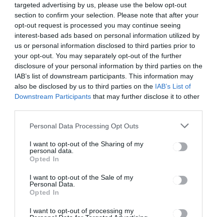
körében
kivitelezhet
targeted advertising by us, please use the below opt-out
őségi
section to confirm your selection. Please note that after your
tanulmányá
opt-out request is processed you may continue seeing
t
interest-based ads based on personal information utilized by
us or personal information disclosed to third parties prior to
your opt-out. You may separately opt-out of the further
disclosure of your personal information by third parties on the
Ez is érdekelheti
IAB’s list of downstream participants. This information may
also be disclosed by us to third parties on the
IAB’s List of
Downstream Participants
that may further disclose it to other
third parties.
HÍRLISTA
Personal Data Processing Opt Outs
Közeledik a nagy
I want to opt-out of the Sharing of my
árleszállítások időszaka
personal data.
Opted In
I want to opt-out of the Sale of my
Personal Data.
Opted In
I want to opt-out of processing my