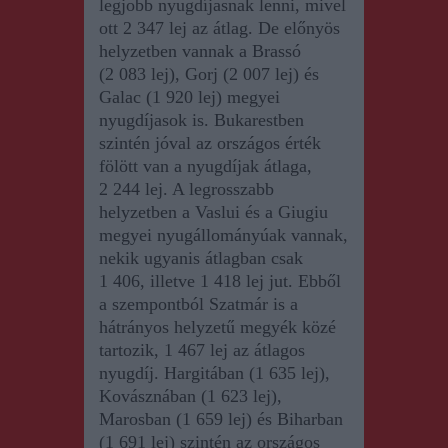
legjobb nyugdíjasnak lenni, mivel
ott 2 347 lej az átlag. De előnyös
helyzetben vannak a Brassó
(2 083 lej), Gorj (2 007 lej) és
Galac (1 920 lej) megyei
nyugdíjasok is. Bukarestben
szintén jóval az országos érték
fölött van a nyugdíjak átlaga,
2 244 lej. A legrosszabb
helyzetben a Vaslui és a Giugiu
megyei nyugállományúak vannak,
nekik ugyanis átlagban csak
1 406, illetve 1 418 lej jut. Ebből
a szempontból Szatmár is a
hátrányos helyzetű megyék közé
tartozik, 1 467 lej az átlagos
nyugdíj. Hargitában (1 635 lej),
Kovásznában (1 623 lej),
Marosban (1 659 lej) és Biharban
(1 691 lej) szintén az országos