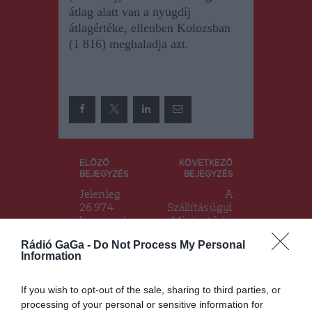
átlag alatt van a nyugdíj
átlagértéke, ellenben Kolozsban
(1 816) meghaladja azt.
Bejegyzés
ELŐZŐ
KÖVETKEZŐ
BEJEGYZÉS
BEJEGYZÉS
navigáció
Jelenleg
A
26.974
Szállításügyi
koronavírus
Minisztériu
os
m
Rádió GaGa -
Do Not Process My Personal
megbeteged
jóváhagyta a
Information
ést tartanak
Nagyszeben
számon az
-Fogaras
óvodások és
sztrádaszak
If you wish to opt-out of the sale, sharing to third parties, or
iskolások
asz
processing of your personal or sensitive information for