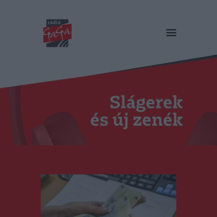
RÁDIÓ GAGA
Slágerek és új zenék
Főoldal
Műsorok
Hírlista
Duma Duba
Podcast és videók
Stáb
Galéria
Kapcsolat
RO