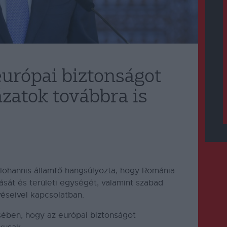
európai biztonságot
zatok továbbra is
 Iohannis államfő hangsúlyozta, hogy Románia
ását és területi egységét, valamint szabad
véseivel kapcsolatban.
sében, hogy az európai biztonságot