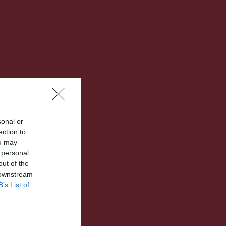
sonal or
ection to
ou may
 personal
out of the
 downstream
B’s List of