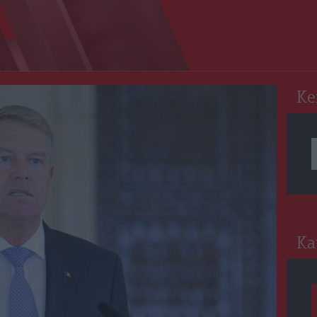
RO
Ke
Ka