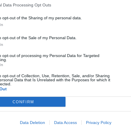
Intergroup
l Data Processing Opt Outs
o opt-out of the Sharing of my personal data.
In
o opt-out of the Sale of my Personal Data.
In
to opt-out of processing my Personal Data for Targeted
ing.
In
HÍRLISTA
o opt-out of Collection, Use, Retention, Sale, and/or Sharing
Pénzbírságot kockáztatnak
ersonal Data that Is Unrelated with the Purposes for which it
lected.
azok, akik eladják a háztartási
Out
gépek roncsprogramja révén
CONFIRM
kapott utalványokat
Data Deletion
Data Access
Privacy Policy