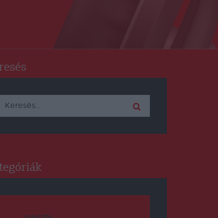
resés
Keresés:
tegóriák
CSÍKSZÉK