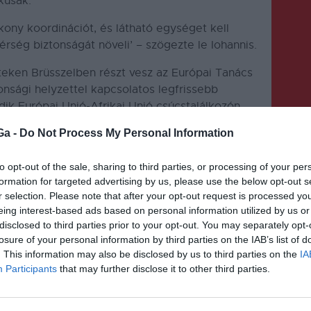
kusak.
kony koordinációt, és látható egységet kell
érség biztonságát növeli’ – szögezte le Iohannis.
teken Brüsszelben részt vesz az Európai Tanács
tonsági helyzettel kapcsolatos legfrissebb
dik Európai Unió-Afrikai Unió csúcstalálkozón.
Ga -
Do Not Process My Personal Information
to opt-out of the sale, sharing to third parties, or processing of your per
formation for targeted advertising by us, please use the below opt-out s
r selection. Please note that after your opt-out request is processed y
eing interest-based ads based on personal information utilized by us or
KÖVETKEZŐ BEJEGYZÉS
disclosed to third parties prior to your opt-out. You may separately opt-
Bemutatta nemzetközi
losure of your personal information by third parties on the IAB’s list of
. This information may also be disclosed by us to third parties on the
IA
kisebbségvédelmi
Participants
that may further disclose it to other third parties.
szervezetekkel közös
elvárásait a Kisebbségi