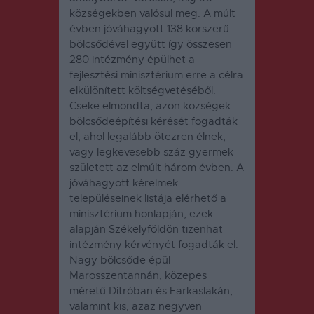
községekben valósul meg. A múlt
évben jóváhagyott 138 korszerű
bölcsődével együtt így összesen
280 intézmény épülhet a
fejlesztési minisztérium erre a célra
elkülönített költségvetéséből.
Cseke elmondta, azon községek
bölcsődeépítési kérését fogadták
el, ahol legalább ötezren élnek,
vagy legkevesebb száz gyermek
született az elmúlt három évben. A
jóváhagyott kérelmek
településeinek listája elérhető a
minisztérium honlapján, ezek
alapján Székelyföldön tizenhat
intézmény kérvényét fogadták el.
Nagy bölcsőde épül
Marosszentannán, közepes
méretű Ditróban és Farkaslakán,
valamint kis, azaz negyven