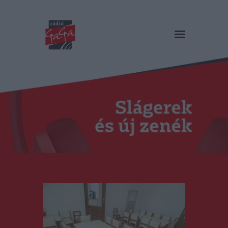
RÁDIÓ GAGA
Slágerek és új zenék
Főoldal
Műsorok
Hírlista
Duma Duba
Podcast és videók
Stáb
Galéria
Kapcsolat
RO