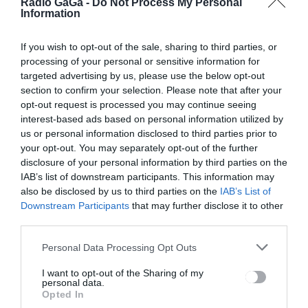
Rádió GaGa -
Do Not Process My Personal
Information
Bejegyzés
ELŐZŐ
KÖVETKEZŐ
If you wish to opt-out of the sale, sharing to third parties, or
BEJEGYZÉS
BEJEGYZÉS
processing of your personal or sensitive information for
navigáció
Tilos lesz a
Az orosz
targeted advertising by us, please use the below opt-out
sofőriskolás
hadsereg
section to confirm your selection. Please note that after your
autók
ellenőrzése
opt-out request is processed you may continue seeing
számára a
alá vonta a
interest-based ads based on personal information utilized by
csúcsidőben
csernobili
us or personal information disclosed to third parties prior to
való
atomerőmű
your opt-out. You may separately opt-out of the further
közlekedés a
területét
disclosure of your personal information by third parties on the
város egész
IAB’s list of downstream participants. This information may
területén
also be disclosed by us to third parties on the
IAB’s List of
Downstream Participants
that may further disclose it to other
third parties.
Ez is érdekelheti
Personal Data Processing Opt Outs
I want to opt-out of the Sharing of my
personal data.
Opted In
HÍRLISTA