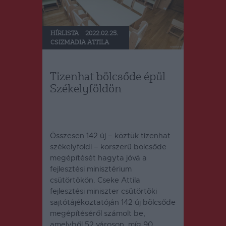
HÍRLISTA
2022.02.25.
CSIZMADIA ATTILA
Tizenhat bölcsőde épül
Székelyföldön
Összesen 142 új – köztük tizenhat
székelyföldi – korszerű bölcsőde
megépítését hagyta jóvá a
fejlesztési minisztérium
csütörtökön. Cseke Attila
fejlesztési miniszter csütörtöki
sajtótájékoztatóján 142 új bölcsőde
megépítéséről számolt be,
amelyből 52 városon, míg 90