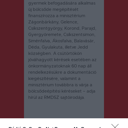
gyermek befogadására alkalmas
új bölcsőde megépítését
finanszírozza a minisztérium
Zágonbárkány, Gelence,
Csíkszentgyörgy, Korond, Parajd,
Gyergyóremete, Csíkszentsimon,
Siménfalva, Ákosfalva, Balavásár,
Déda, Gyulakuta, illetve Jedd
községben. A csütörtökön
jóváhagyott kérések esetében az
önkormányzatoknak 60 nap áll
rendelkezésükre a dokumentáció
kiegészítésére, valamint a
minisztérium továbbra is várja a
bölcsődeépítési kéréseket – adja
hírül az RMDSZ sajtóirodája.