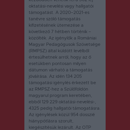
oktatási-nevelési vagy hallgatói
támogatást. A 2020–2021-es
tanévre szóló támogatás
kifizetésének ütemezése a
következő 7 hétben történik –
közölték. Az igénylők a Romániai
Magyar Pedagógusok Szövetsége
(RMPSZ) által küldött levélből
értesülhetnek arról, hogy az ő
esetükben pontosan milyen
dátumon várható a támogatás
jóváírása. Az idén 134 205
támogatási igénylés érkezett be
az RMPSZ-hez a Szülőföldön
magyarul program keretében,
ebből 129 229 oktatási-nevelési-,
4325 pedig hallgatói támogatásra.
Az igénylések közül 954 dosszié
hiánypótlásra szorult,
kiegészítésük lezárult. Az OTP