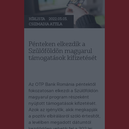
HÍRLISTA
2022.03.03.
CSIZMADIA ATTILA
Pénteken elkezdik a
Szülőföldön magyarul
támogatások kifizetését
Az OTP Bank Románia péntektől
fokozatosan elkezdi a Szülőföldön
magyarul program részeként
nyújtott támogatások kifizetését.
Azok az igénylők, akik megkapják
a pozitív elbírálásról szóló értesítőt,
a levélben megadott dátumtól
kezdődően vehetik fel a 302 lej