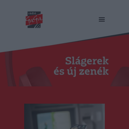
RÁDIÓ GAGA
Slágerek és új zenék
Főoldal
Műsorok
Hírlista
Duma Duba
Podcast és videók
Stáb
Galéria
Kapcsolat
RO