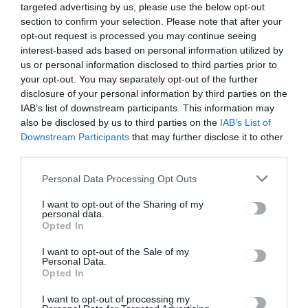
navigáció
targeted advertising by us, please use the below opt-out
Készülnek
Csökkenő
section to confirm your selection. Please note that after your
az ünnepre
esetszám a
opt-out request is processed you may continue seeing
megyében
interest-based ads based on personal information utilized by
us or personal information disclosed to third parties prior to
your opt-out. You may separately opt-out of the further
disclosure of your personal information by third parties on the
Ez is érdekelheti
IAB’s list of downstream participants. This information may
also be disclosed by us to third parties on the
IAB’s List of
Downstream Participants
that may further disclose it to other
third parties.
HÁROMSZÉK
HÍRLISTA
,
Personal Data Processing Opt Outs
Lemondott az Udvartér
I want to opt-out of the Sharing of my
Teátrum vezetője
personal data.
Opted In
I want to opt-out of the Sale of my
Personal Data.
Opted In
I want to opt-out of processing my
HÍRLISTA