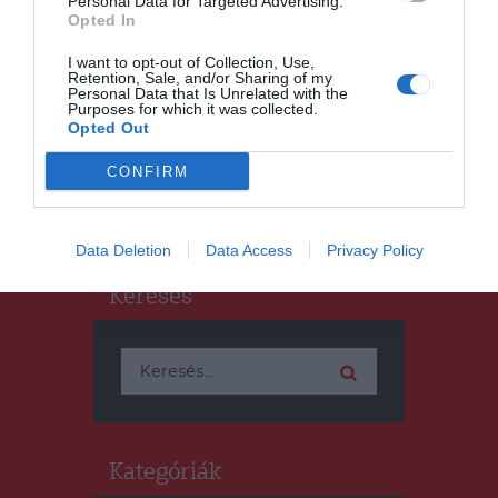
Personal Data for Targeted Advertising.
Opted In
Októberre beszereznék a
jelenleg terjedő
I want to opt-out of Collection, Use,
Retention, Sale, and/or Sharing of my
vírusvariánsokra kifejlesztett
Personal Data that Is Unrelated with the
Purposes for which it was collected.
vakcinát
Opted Out
CONFIRM
Data Deletion
Data Access
Privacy Policy
Keresés
Keresés:
Kategóriák