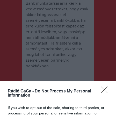
Bank munkatársai arra kérik a
kedvezményezetteket, hogy csak
akkor látogassanak el
személyesen a bankfiókokba, ha
erre külön felszólítást kaptak az
értesítő levélben, vagy másképp
nem áll módjukban átvenni a
támogatást. Ha frissíteni kell a
személyes adatokat, akkor ezt
meg lehet tenni online vagy
személyesen bármelyik
bankfiókban.
Rádió GaGa -
Do Not Process My Personal
Information
If you wish to opt-out of the sale, sharing to third parties, or
Bejegyzés
ELŐZŐ
KÖVETKEZŐ
processing of your personal or sensitive information for
BEJEGYZÉS
BEJEGYZÉS