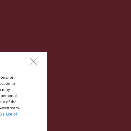
sonal or
ection to
ou may
 personal
out of the
 downstream
B’s List of