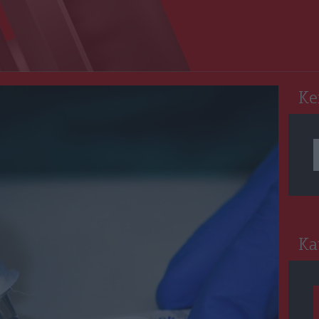
RO
Ke
Ka