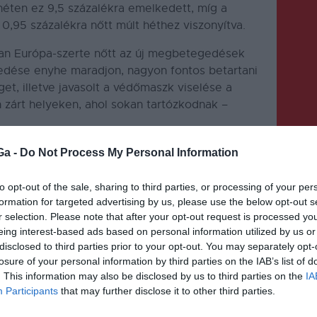
a héten ez 9,5 százalékra emelkedett, míg a
0,95 százalékra nőtt múlt héthez viszonyítva.
ban Európa-szerte nőtt az új megbetegedések
dése enyhe maradjon, nagyon fontos betartani
eget, illetve javasolt a védőmaszk viselése a
zárt helyeken, ahol sokan tartózkodnak –
Ga -
Do Not Process My Personal Information
to opt-out of the sale, sharing to third parties, or processing of your per
formation for targeted advertising by us, please use the below opt-out s
r selection. Please note that after your opt-out request is processed y
eing interest-based ads based on personal information utilized by us or
KÖVETKEZŐ BEJEGYZÉS
disclosed to third parties prior to your opt-out. You may separately opt-
Hosszabbított nyitvatartással
losure of your personal information by third parties on the IAB’s list of
fogadják az Erdélyi Magyar
. This information may also be disclosed by us to third parties on the
IA
Participants
that may further disclose it to other third parties.
Nemzeti Tanács
demokráciaközpontjai a