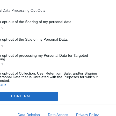
levélszavazatokat április 2-
l Data Processing Opt Outs
áig
o opt-out of the Sharing of my personal data.
In
o opt-out of the Sale of my Personal Data.
In
to opt-out of processing my Personal Data for Targeted
ing.
In
o opt-out of Collection, Use, Retention, Sale, and/or Sharing
ersonal Data that Is Unrelated with the Purposes for which it
GYERGYÓSZÉK
HÍRLISTA
UDVARHELYSZÉK
,
,
lected.
Out
Közel 1800-an maradtak
áram nélkül Hargita
CONFIRM
megyében
Data Deletion
Data Access
Privacy Policy