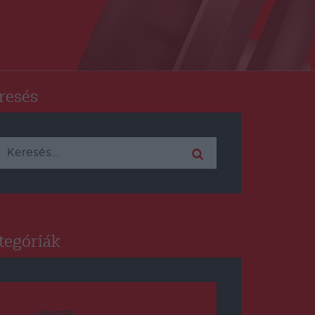
resés
Keresés:
tegóriák
CSÍKSZÉK